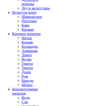
печенье
Лёд и аксессуары
Игристое вино
Шампанское
Просекко
Кава
Креман
Крепкие напитки
Виски
Коньяк
Кальвадос
Арманьяк
Ликер
Водка
Граппа
Текила
Джин
Ром
Бренди
Шнапс
Безалкогольные
напитки
Вода
Сок