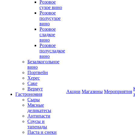
Розовое
сухое вино
Розовое
полусухое
вино
Розовое
сладкое
вино
Розовое
полусладкое
вино
Безалкогольное
вино
Портвейн
Херес
Саке
Вермут
Акции
Магазины
Мероприятия
Гастрономия
Сыры
Мясные
деликатесы
Антипасти
Соусы и
тапенады
Паста и снеки