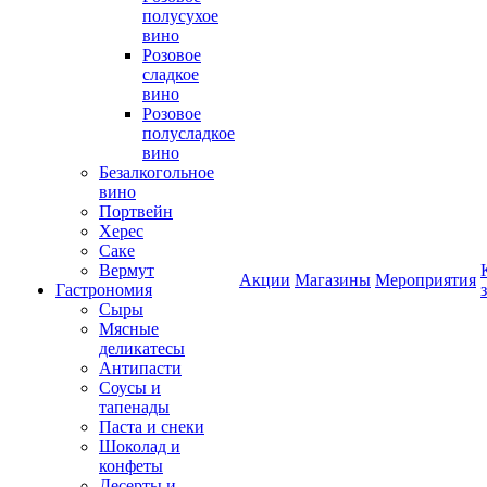
полусухое
вино
Розовое
сладкое
вино
Розовое
полусладкое
вино
Безалкогольное
вино
Портвейн
Херес
Саке
Вермут
Акции
Магазины
Мероприятия
Гастрономия
Сыры
Мясные
деликатесы
Антипасти
Соусы и
тапенады
Паста и снеки
Шоколад и
конфеты
Десерты и