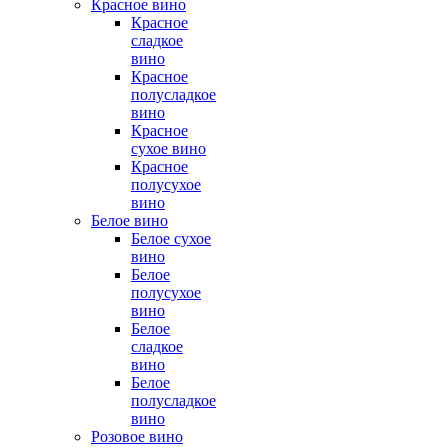
Красное вино
Красное
сладкое
вино
Красное
полусладкое
вино
Красное
сухое вино
Красное
полусухое
вино
Белое вино
Белое сухое
вино
Белое
полусухое
вино
Белое
сладкое
вино
Белое
полусладкое
вино
Розовое вино