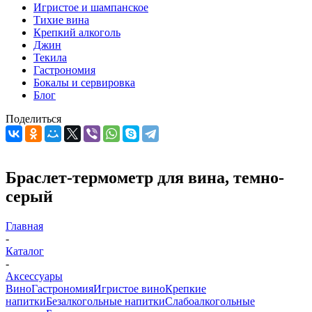
Игристое и шампанское
Тихие вина
Крепкий алкоголь
Джин
Текила
Гастрономия
Бокалы и сервировка
Блог
Поделиться
Браслет-термометр для вина, темно-
серый
Главная
-
Каталог
-
Аксессуары
Вино
Гастрономия
Игристое вино
Крепкие
напитки
Безалкогольные напитки
Слабоалкогольные