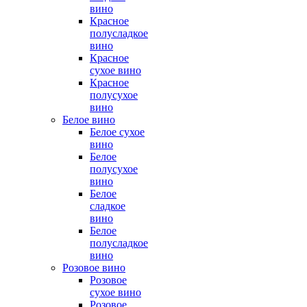
вино
Красное
полусладкое
вино
Красное
сухое вино
Красное
полусухое
вино
Белое вино
Белое сухое
вино
Белое
полусухое
вино
Белое
сладкое
вино
Белое
полусладкое
вино
Розовое вино
Розовое
сухое вино
Розовое