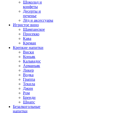
Шоколад и
конфеты
Десерты и
печенье
Лёд и аксессуары
Игристое вино
Шампанское
Просекко
Кава
Креман
Крепкие напитки
Виски
Коньяк
Кальвадос
Арманьяк
Ликер
Водка
Граппа
Текила
Джин
Ром
Бренди
Шнапс
Безалкогольные
напитки