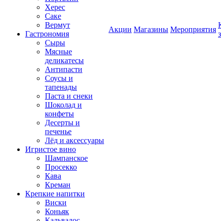
Херес
Саке
Вермут
Акции
Магазины
Мероприятия
Гастрономия
Сыры
Мясные
деликатесы
Антипасти
Соусы и
тапенады
Паста и снеки
Шоколад и
конфеты
Десерты и
печенье
Лёд и аксессуары
Игристое вино
Шампанское
Просекко
Кава
Креман
Крепкие напитки
Виски
Коньяк
Кальвадос