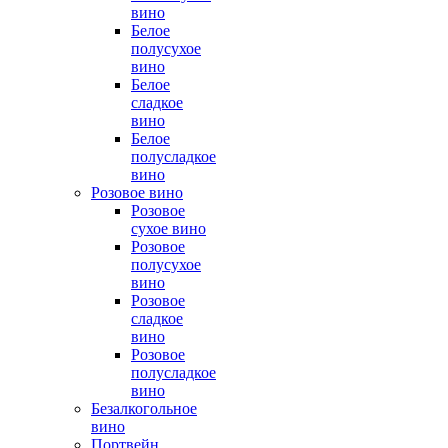
вино
Белое
полусухое
вино
Белое
сладкое
вино
Белое
полусладкое
вино
Розовое вино
Розовое
сухое вино
Розовое
полусухое
вино
Розовое
сладкое
вино
Розовое
полусладкое
вино
Безалкогольное
вино
Портвейн