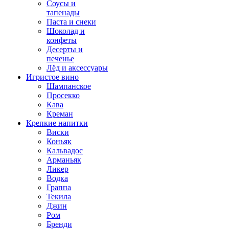
Соусы и
тапенады
Паста и снеки
Шоколад и
конфеты
Десерты и
печенье
Лёд и аксессуары
Игристое вино
Шампанское
Просекко
Кава
Креман
Крепкие напитки
Виски
Коньяк
Кальвадос
Арманьяк
Ликер
Водка
Граппа
Текила
Джин
Ром
Бренди