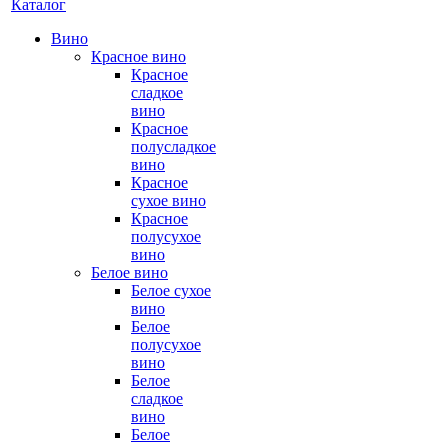
Каталог
Вино
Красное вино
Красное
сладкое
вино
Красное
полусладкое
вино
Красное
сухое вино
Красное
полусухое
вино
Белое вино
Белое сухое
вино
Белое
полусухое
вино
Белое
сладкое
вино
Белое