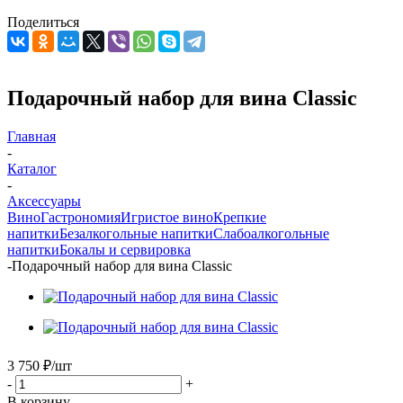
Поделиться
Подарочный набор для вина Classic
Главная
-
Каталог
-
Аксессуары
Вино
Гастрономия
Игристое вино
Крепкие
напитки
Безалкогольные напитки
Слабоалкогольные
напитки
Бокалы и сервировка
-
Подарочный набор для вина Classic
3 750
₽
/шт
-
+
В корзину