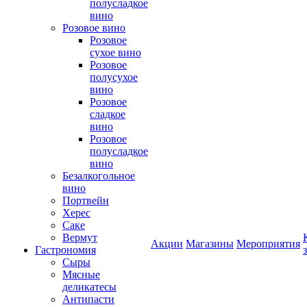
полусладкое
вино
Розовое вино
Розовое
сухое вино
Розовое
полусухое
вино
Розовое
сладкое
вино
Розовое
полусладкое
вино
Безалкогольное
вино
Портвейн
Херес
Саке
Вермут
Акции
Магазины
Мероприятия
Гастрономия
Сыры
Мясные
деликатесы
Антипасти