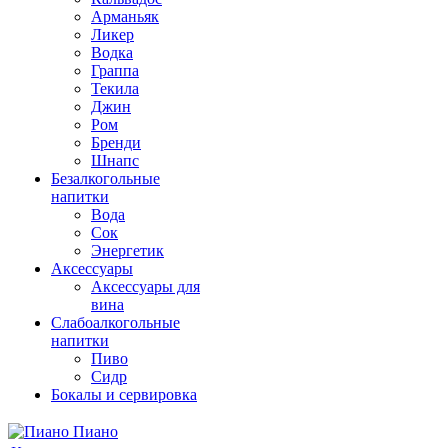
Арманьяк
Ликер
Водка
Граппа
Текила
Джин
Ром
Бренди
Шнапс
Безалкогольные
напитки
Вода
Сок
Энергетик
Аксессуары
Аксессуары для
вина
Слабоалкогольные
напитки
Пиво
Сидр
Бокалы и сервировка