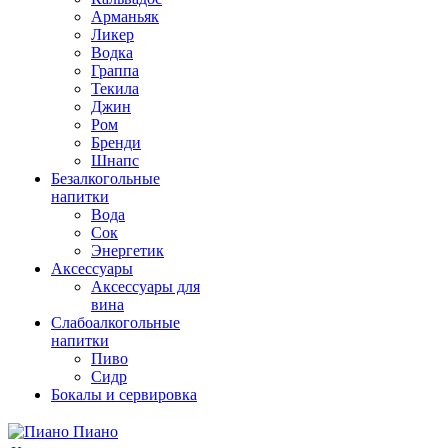
Арманьяк
Ликер
Водка
Граппа
Текила
Джин
Ром
Бренди
Шнапс
Безалкогольные
напитки
Вода
Сок
Энергетик
Аксессуары
Аксессуары для
вина
Слабоалкогольные
напитки
Пиво
Сидр
Бокалы и сервировка