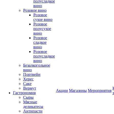
полусладкое
вино
Розовое вино
Розовое
сухое вино
Розовое
полусухое
вино
Розовое
сладкое
вино
Розовое
полусладкое
вино
Безалкогольное
вино
Портвейн
Херес
Саке
Вермут
Акции
Магазины
Мероприятия
Гастрономия
Сыры
Мясные
деликатесы
Антипасти