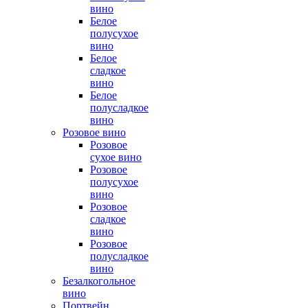
вино
Белое
полусухое
вино
Белое
сладкое
вино
Белое
полусладкое
вино
Розовое вино
Розовое
сухое вино
Розовое
полусухое
вино
Розовое
сладкое
вино
Розовое
полусладкое
вино
Безалкогольное
вино
Портвейн