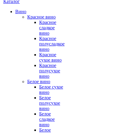
Каталог
Вино
Красное вино
Красное
сладкое
вино
Красное
полусладкое
вино
Красное
сухое вино
Красное
полусухое
вино
Белое вино
Белое сухое
вино
Белое
полусухое
вино
Белое
сладкое
вино
Белое