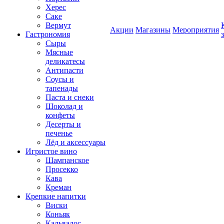
Херес
Саке
Вермут
Акции
Магазины
Мероприятия
Гастрономия
Сыры
Мясные
деликатесы
Антипасти
Соусы и
тапенады
Паста и снеки
Шоколад и
конфеты
Десерты и
печенье
Лёд и аксессуары
Игристое вино
Шампанское
Просекко
Кава
Креман
Крепкие напитки
Виски
Коньяк
Кальвадос