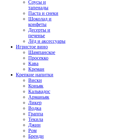
Соусы и
тапенады
Паста и снеки
Шоколад и
конфеты
Десерты и
печенье
Лёд и аксессуары
Игристое вино
Шампанское
Просекко
Кава
Креман
Крепкие напитки
Виски
Коньяк
Кальвадос
Арманьяк
Ликер
Водка
Граппа
Текила
Джин
Ром
Бренди