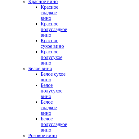
Красное вино
Красное
сладкое
вино
Красное
полусладкое
вино
Красное
сухое вино
Красное
полусухое
вино
Белое вино
Белое сухое
вино
Белое
полусухое
вино
Белое
сладкое
вино
Белое
полусладкое
вино
Розовое вино