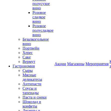
полусухое
вино
Розовое
сладкое
вино
Розовое
полусладкое
вино
Безалкогольное
вино
Портвейн
Херес
Саке
Вермут
Акции
Магазины
Мероприятия
Гастрономия
Сыры
Мясные
деликатесы
Антипасти
Соусы и
тапенады
Паста и снеки
Шоколад и
конфеты
Десерты и