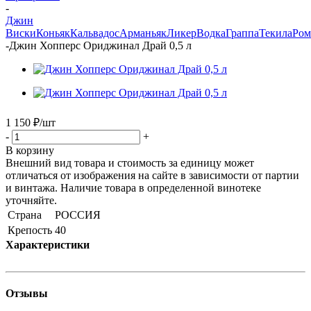
-
Джин
Виски
Коньяк
Кальвадос
Арманьяк
Ликер
Водка
Граппа
Текила
Ром
-
Джин Хопперс Ориджинал Драй 0,5 л
1 150
₽
/шт
-
+
В корзину
Внешний вид товара и стоимость за единицу может
отличаться от изображения на сайте в зависимости от партии
и винтажа. Наличие товара в определенной винотеке
уточняйте.
Страна
РОССИЯ
Крепость
40
Характеристики
Отзывы