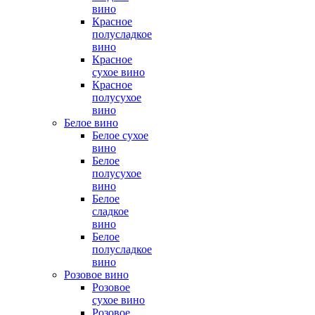
вино
Красное
полусладкое
вино
Красное
сухое вино
Красное
полусухое
вино
Белое вино
Белое сухое
вино
Белое
полусухое
вино
Белое
сладкое
вино
Белое
полусладкое
вино
Розовое вино
Розовое
сухое вино
Розовое