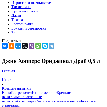
Игристое и шампанское
Тихие вина
Крепкий алкоголь
Джин
Текила
Гастрономия
Бокалы и сервировка
Блог
Поделиться
Джин Хопперс Ориджинал Драй 0,5 л
Главная
-
Каталог
-
Крепкие напитки
Вино
Гастрономия
Игристое вино
Крепкие
напитки
Безалкогольные
напитки
Аксессуары
Слабоалкогольные напитки
Бокалы и
сервировка