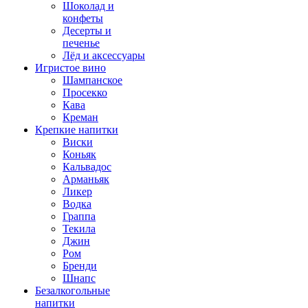
Шоколад и
конфеты
Десерты и
печенье
Лёд и аксессуары
Игристое вино
Шампанское
Просекко
Кава
Креман
Крепкие напитки
Виски
Коньяк
Кальвадос
Арманьяк
Ликер
Водка
Граппа
Текила
Джин
Ром
Бренди
Шнапс
Безалкогольные
напитки