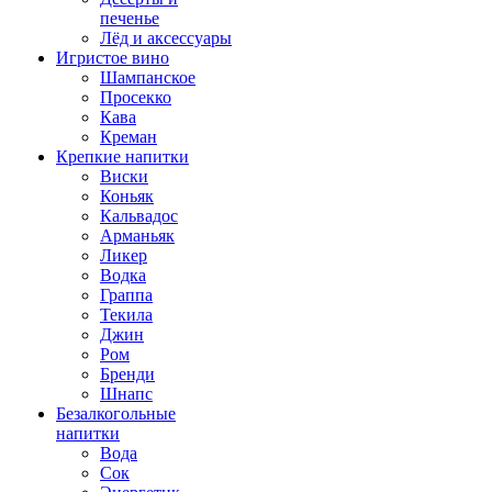
печенье
Лёд и аксессуары
Игристое вино
Шампанское
Просекко
Кава
Креман
Крепкие напитки
Виски
Коньяк
Кальвадос
Арманьяк
Ликер
Водка
Граппа
Текила
Джин
Ром
Бренди
Шнапс
Безалкогольные
напитки
Вода
Сок