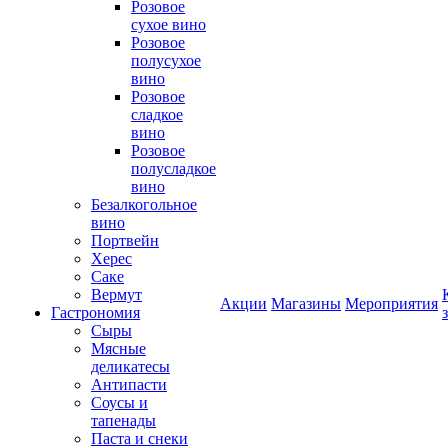
Розовое
сухое вино
Розовое
полусухое
вино
Розовое
сладкое
вино
Розовое
полусладкое
вино
Безалкогольное
вино
Портвейн
Херес
Саке
Вермут
Акции
Магазины
Мероприятия
Гастрономия
Сыры
Мясные
деликатесы
Антипасти
Соусы и
тапенады
Паста и снеки