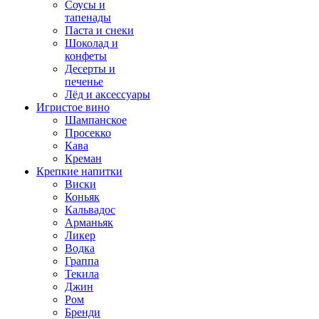
Соусы и
тапенады
Паста и снеки
Шоколад и
конфеты
Десерты и
печенье
Лёд и аксессуары
Игристое вино
Шампанское
Просекко
Кава
Креман
Крепкие напитки
Виски
Коньяк
Кальвадос
Арманьяк
Ликер
Водка
Граппа
Текила
Джин
Ром
Бренди