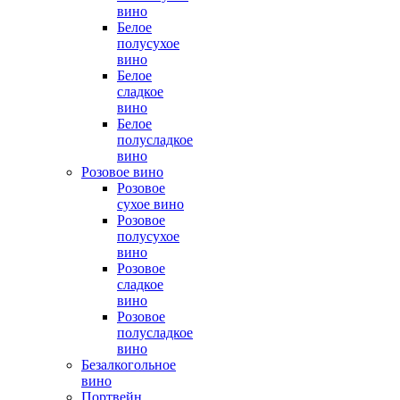
вино
Белое
полусухое
вино
Белое
сладкое
вино
Белое
полусладкое
вино
Розовое вино
Розовое
сухое вино
Розовое
полусухое
вино
Розовое
сладкое
вино
Розовое
полусладкое
вино
Безалкогольное
вино
Портвейн