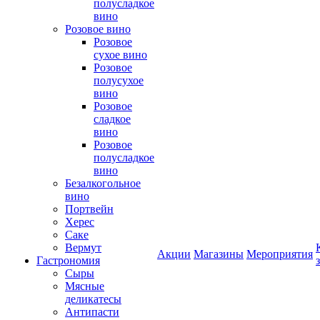
полусладкое
вино
Розовое вино
Розовое
сухое вино
Розовое
полусухое
вино
Розовое
сладкое
вино
Розовое
полусладкое
вино
Безалкогольное
вино
Портвейн
Херес
Саке
Вермут
Акции
Магазины
Мероприятия
Гастрономия
Сыры
Мясные
деликатесы
Антипасти