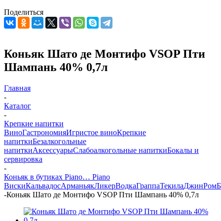
Поделиться
Коньяк Шато де Монтифо VSOP Пти
Шампань 40% 0,7л
Главная
-
Каталог
-
Крепкие напитки
Вино
Гастрономия
Игристое вино
Крепкие
напитки
Безалкогольные
напитки
Аксессуары
Слабоалкогольные напитки
Бокалы и
сервировка
-
Коньяк в бутиках Piano… Piano
Виски
Кальвадос
Арманьяк
Ликер
Водка
Граппа
Текила
Джин
Ром
Б
-
Коньяк Шато де Монтифо VSOP Пти Шампань 40% 0,7л