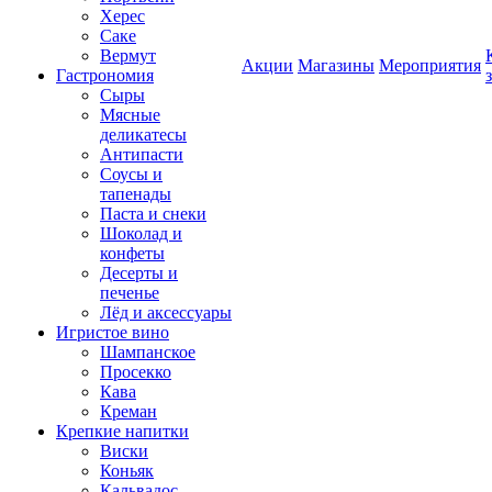
Херес
Саке
Вермут
Акции
Магазины
Мероприятия
Гастрономия
Сыры
Мясные
деликатесы
Антипасти
Соусы и
тапенады
Паста и снеки
Шоколад и
конфеты
Десерты и
печенье
Лёд и аксессуары
Игристое вино
Шампанское
Просекко
Кава
Креман
Крепкие напитки
Виски
Коньяк
Кальвадос