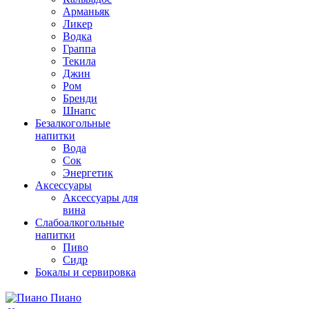
Арманьяк
Ликер
Водка
Граппа
Текила
Джин
Ром
Бренди
Шнапс
Безалкогольные
напитки
Вода
Сок
Энергетик
Аксессуары
Аксессуары для
вина
Слабоалкогольные
напитки
Пиво
Сидр
Бокалы и сервировка