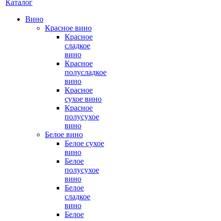
Каталог
Вино
Красное вино
Красное
сладкое
вино
Красное
полусладкое
вино
Красное
сухое вино
Красное
полусухое
вино
Белое вино
Белое сухое
вино
Белое
полусухое
вино
Белое
сладкое
вино
Белое