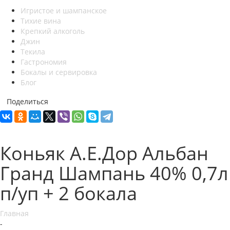
Игристое и шампанское
Тихие вина
Крепкий алкоголь
Джин
Текила
Гастрономия
Бокалы и сервировка
Блог
Поделиться
Коньяк А.Е.Дор Альбан
Гранд Шампань 40% 0,7л
п/уп + 2 бокала
Главная
-