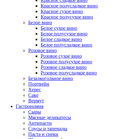
Красное сладкое вино
Красное полусладкое вино
Красное сухое вино
Красное полусухое вино
Белое вино
Белое сухое вино
Белое полусухое вино
Белое сладкое вино
Белое полусладкое вино
Розовое вино
Розовое сухое вино
Розовое полусухое вино
Розовое сладкое вино
Розовое полусладкое вино
Безалкогольное вино
Портвейн
Херес
Саке
Вермут
Гастрономия
Сыры
Мясные деликатесы
Антипасти
Соусы и тапенады
Паста и снеки