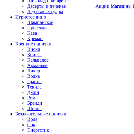
Шоколад и конфеты
Десерты и печенье
Акции
Магазины
Лёд и аксессуары
Игристое вино
Шампанское
Просекко
Кава
Креман
Крепкие напитки
Виски
Коньяк
Кальвадос
Арманьяк
Ликер
Водка
Граппа
Текила
Джин
Ром
Бренди
Шнапс
Безалкогольные напитки
Вода
Сок
Энергетик