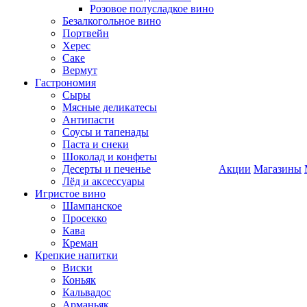
Розовое полусладкое вино
Безалкогольное вино
Портвейн
Херес
Саке
Вермут
Гастрономия
Сыры
Мясные деликатесы
Антипасти
Соусы и тапенады
Паста и снеки
Шоколад и конфеты
Десерты и печенье
Акции
Магазины
Лёд и аксессуары
Игристое вино
Шампанское
Просекко
Кава
Креман
Крепкие напитки
Виски
Коньяк
Кальвадос
Арманьяк