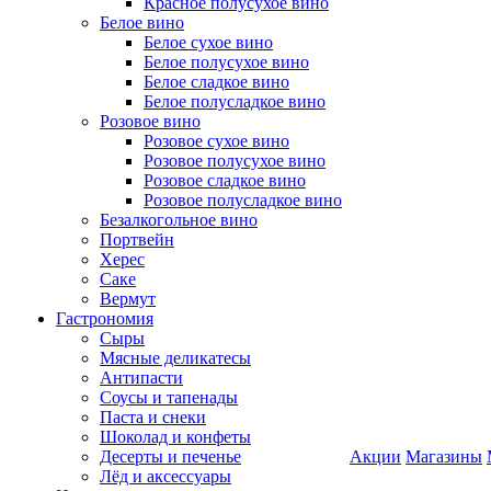
Красное полусухое вино
Белое вино
Белое сухое вино
Белое полусухое вино
Белое сладкое вино
Белое полусладкое вино
Розовое вино
Розовое сухое вино
Розовое полусухое вино
Розовое сладкое вино
Розовое полусладкое вино
Безалкогольное вино
Портвейн
Херес
Саке
Вермут
Гастрономия
Сыры
Мясные деликатесы
Антипасти
Соусы и тапенады
Паста и снеки
Шоколад и конфеты
Десерты и печенье
Акции
Магазины
Лёд и аксессуары