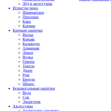
Лёд и аксессуары
Игристое вино
Шампанское
Просекко
Кава
Креман
Крепкие напитки
Виски
Коньяк
Кальвадос
Арманьяк
Ликер
Водка
Граппа
Текила
Джин
Ром
Бренди
Шнапс
Безалкогольные напитки
Вода
Сок
Энергетик
Аксессуары
Аксессуары для вина