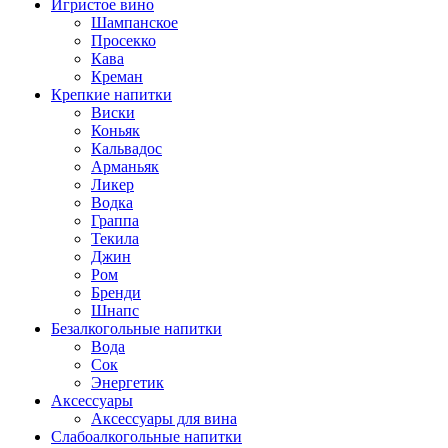
Игристое вино
Шампанское
Просекко
Кава
Креман
Крепкие напитки
Виски
Коньяк
Кальвадос
Арманьяк
Ликер
Водка
Граппа
Текила
Джин
Ром
Бренди
Шнапс
Безалкогольные напитки
Вода
Сок
Энергетик
Аксессуары
Аксессуары для вина
Слабоалкогольные напитки