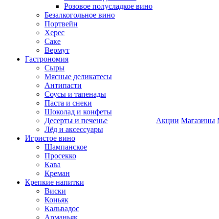
Розовое полусладкое вино
Безалкогольное вино
Портвейн
Херес
Саке
Вермут
Гастрономия
Сыры
Мясные деликатесы
Антипасти
Соусы и тапенады
Паста и снеки
Шоколад и конфеты
Десерты и печенье
Акции
Магазины
Лёд и аксессуары
Игристое вино
Шампанское
Просекко
Кава
Креман
Крепкие напитки
Виски
Коньяк
Кальвадос
Арманьяк