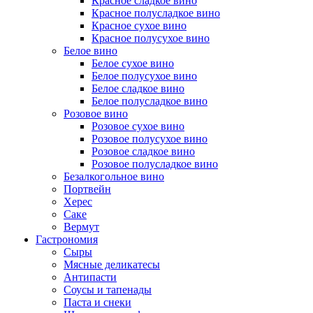
Красное сладкое вино
Красное полусладкое вино
Красное сухое вино
Красное полусухое вино
Белое вино
Белое сухое вино
Белое полусухое вино
Белое сладкое вино
Белое полусладкое вино
Розовое вино
Розовое сухое вино
Розовое полусухое вино
Розовое сладкое вино
Розовое полусладкое вино
Безалкогольное вино
Портвейн
Херес
Саке
Вермут
Гастрономия
Сыры
Мясные деликатесы
Антипасти
Соусы и тапенады
Паста и снеки