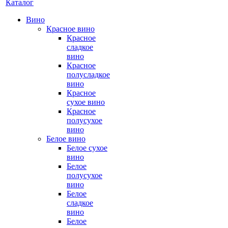
Каталог
Вино
Красное вино
Красное
сладкое
вино
Красное
полусладкое
вино
Красное
сухое вино
Красное
полусухое
вино
Белое вино
Белое сухое
вино
Белое
полусухое
вино
Белое
сладкое
вино
Белое