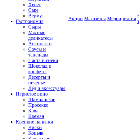
Херес
Саке
Вермут
Акции
Магазины
Мероприятия
Гастрономия
Сыры
Мясные
деликатесы
Антипасти
Соусы и
тапенады
Паста и снеки
Шоколад и
конфеты
Десерты и
печенье
Лёд и аксессуары
Игристое вино
Шампанское
Просекко
Кава
Креман
Крепкие напитки
Виски
Коньяк
Кальвадос