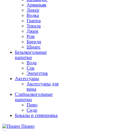
Арманьяк
Ликер
Водка
Граппа
Текила
Джин
Ром
Бренди
Шнапс
Безалкогольные
напитки
Вода
Сок
Энергетик
Аксессуары
Аксессуары для
вина
Слабоалкогольные
напитки
Пиво
Сидр
Бокалы и сервировка