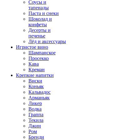
Соусы и
тапенады
Паста и снеки
Шоколад и
конфеты
Десерты и
печенье
Лёд и аксессуары
Игристое вино
Шампанское
Просекко
Кава
Креман
Крепкие напитки
Виски
Коньяк
Кальвадос
Арманьяк
Ликер
Водка
Граппа
Текила
Джин
Ром
Бренди