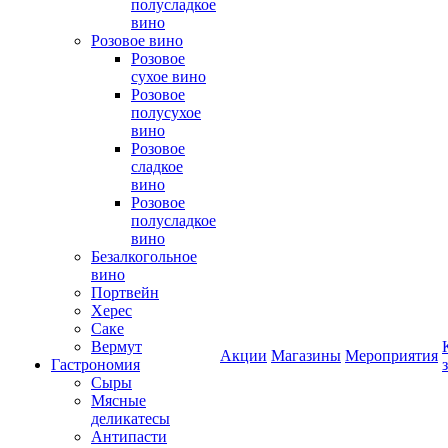
полусладкое
вино
Розовое вино
Розовое
сухое вино
Розовое
полусухое
вино
Розовое
сладкое
вино
Розовое
полусладкое
вино
Безалкогольное
вино
Портвейн
Херес
Саке
Вермут
Акции
Магазины
Мероприятия
Гастрономия
Сыры
Мясные
деликатесы
Антипасти