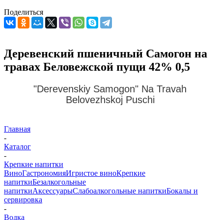
Поделиться
Деревенский пшеничный Самогон на
травах Беловежской пущи 42% 0,5
"Derevenskiy Samogon" Na Travah
Belovezhskоj Puschi
Главная
-
Каталог
-
Крепкие напитки
Вино
Гастрономия
Игристое вино
Крепкие
напитки
Безалкогольные
напитки
Аксессуары
Слабоалкогольные напитки
Бокалы и
сервировка
-
Водка