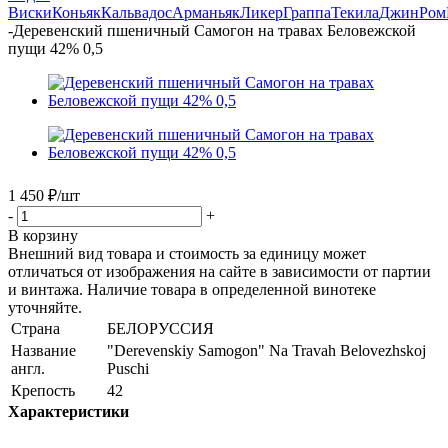
Виски
Коньяк
Кальвадос
Арманьяк
Ликер
Граппа
Текила
Джин
Ром
-
Деревенский пшеничный Самогон на травах Беловежской
пущи 42% 0,5
1 450
₽
/шт
-
+
В корзину
Внешний вид товара и стоимость за единицу может
отличаться от изображения на сайте в зависимости от партии
и винтажа. Наличие товара в определенной винотеке
уточняйте.
Страна
БЕЛОРУССИЯ
Название
"Derevenskiy Samogon" Na Travah Belovezhskоj
англ.
Puschi
Крепость
42
Характеристики