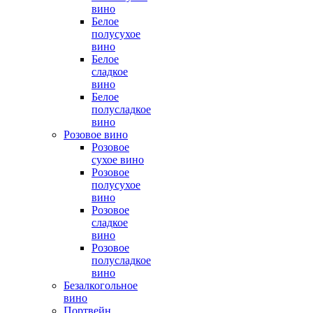
вино
Белое
полусухое
вино
Белое
сладкое
вино
Белое
полусладкое
вино
Розовое вино
Розовое
сухое вино
Розовое
полусухое
вино
Розовое
сладкое
вино
Розовое
полусладкое
вино
Безалкогольное
вино
Портвейн