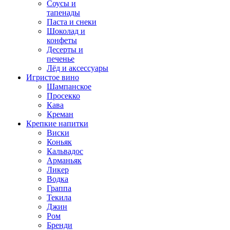
Соусы и
тапенады
Паста и снеки
Шоколад и
конфеты
Десерты и
печенье
Лёд и аксессуары
Игристое вино
Шампанское
Просекко
Кава
Креман
Крепкие напитки
Виски
Коньяк
Кальвадос
Арманьяк
Ликер
Водка
Граппа
Текила
Джин
Ром
Бренди