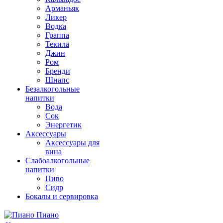
Арманьяк
Ликер
Водка
Граппа
Текила
Джин
Ром
Бренди
Шнапс
Безалкогольные
напитки
Вода
Сок
Энергетик
Аксессуары
Аксессуары для
вина
Слабоалкогольные
напитки
Пиво
Сидр
Бокалы и сервировка