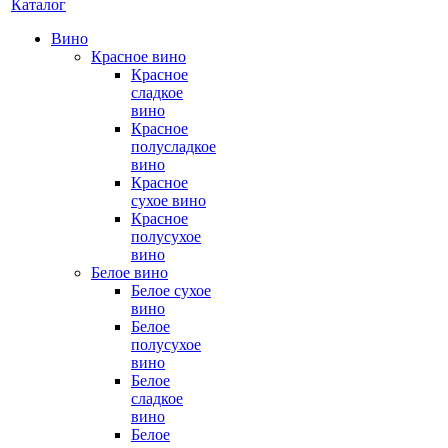
Каталог
Вино
Красное вино
Красное
сладкое
вино
Красное
полусладкое
вино
Красное
сухое вино
Красное
полусухое
вино
Белое вино
Белое сухое
вино
Белое
полусухое
вино
Белое
сладкое
вино
Белое