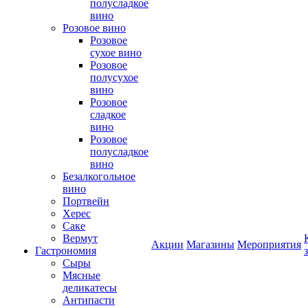
полусладкое
вино
Розовое вино
Розовое
сухое вино
Розовое
полусухое
вино
Розовое
сладкое
вино
Розовое
полусладкое
вино
Безалкогольное
вино
Портвейн
Херес
Саке
Вермут
Акции
Магазины
Мероприятия
Гастрономия
Сыры
Мясные
деликатесы
Антипасти