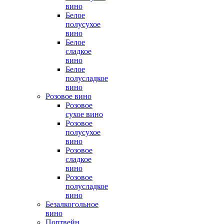
вино
Белое
полусухое
вино
Белое
сладкое
вино
Белое
полусладкое
вино
Розовое вино
Розовое
сухое вино
Розовое
полусухое
вино
Розовое
сладкое
вино
Розовое
полусладкое
вино
Безалкогольное
вино
Портвейн