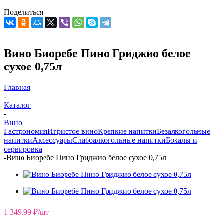
Поделиться
Вино Биоребе Пино Гриджио белое
сухое 0,75л
Главная
-
Каталог
-
Вино
Гастрономия
Игристое вино
Крепкие напитки
Безалкогольные
напитки
Аксессуары
Слабоалкогольные напитки
Бокалы и
сервировка
-
Вино Биоребе Пино Гриджио белое сухое 0,75л
1 349.99
₽
/шт