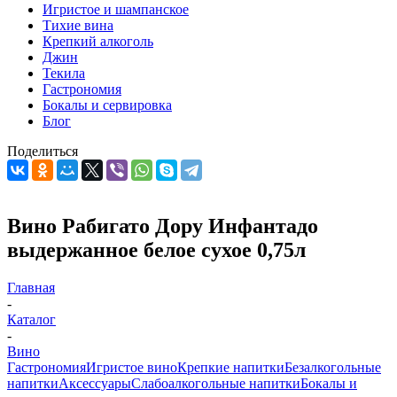
Игристое и шампанское
Тихие вина
Крепкий алкоголь
Джин
Текила
Гастрономия
Бокалы и сервировка
Блог
Поделиться
Вино Рабигато Дору Инфантадо
выдержанное белое сухое 0,75л
Главная
-
Каталог
-
Вино
Гастрономия
Игристое вино
Крепкие напитки
Безалкогольные
напитки
Аксессуары
Слабоалкогольные напитки
Бокалы и