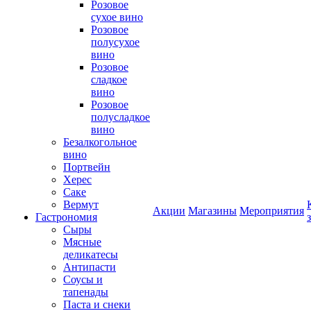
Розовое
сухое вино
Розовое
полусухое
вино
Розовое
сладкое
вино
Розовое
полусладкое
вино
Безалкогольное
вино
Портвейн
Херес
Саке
Вермут
Акции
Магазины
Мероприятия
Гастрономия
Сыры
Мясные
деликатесы
Антипасти
Соусы и
тапенады
Паста и снеки