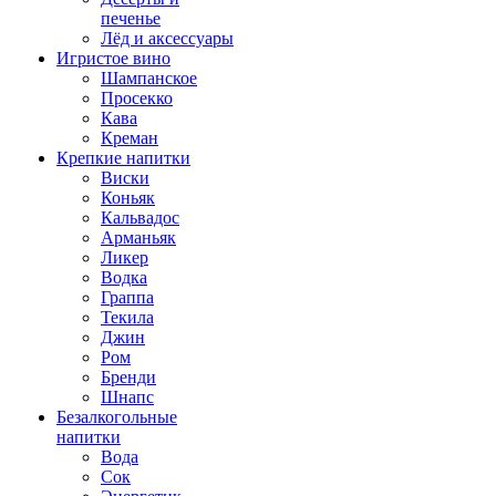
печенье
Лёд и аксессуары
Игристое вино
Шампанское
Просекко
Кава
Креман
Крепкие напитки
Виски
Коньяк
Кальвадос
Арманьяк
Ликер
Водка
Граппа
Текила
Джин
Ром
Бренди
Шнапс
Безалкогольные
напитки
Вода
Сок