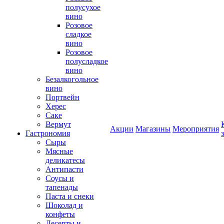
полусухое
вино
Розовое
сладкое
вино
Розовое
полусладкое
вино
Безалкогольное
вино
Портвейн
Херес
Саке
Вермут
Акции
Магазины
Мероприятия
Гастрономия
Сыры
Мясные
деликатесы
Антипасти
Соусы и
тапенады
Паста и снеки
Шоколад и
конфеты
Десерты и