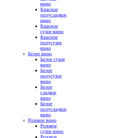
вино
Красное
полусладкое
вино
Красное
сухое вино
Красное
полусухое
вино
Белое вино
Белое сухое
вино
Белое
полусухое
вино
Белое
сладкое
вино
Белое
полусладкое
вино
Розовое вино
Розовое
сухое вино
Розовое