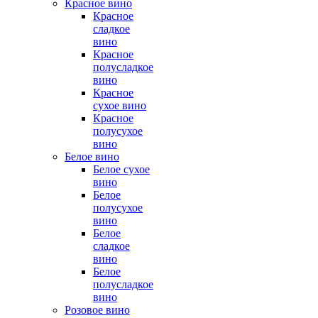
Красное вино
Красное
сладкое
вино
Красное
полусладкое
вино
Красное
сухое вино
Красное
полусухое
вино
Белое вино
Белое сухое
вино
Белое
полусухое
вино
Белое
сладкое
вино
Белое
полусладкое
вино
Розовое вино