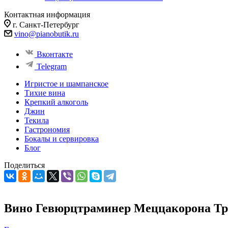
Контактная информация
г. Санкт-Петербург
vino@pianobutik.ru
Вконтакте
Telegram
Игристое и шампанское
Тихие вина
Крепкий алкоголь
Джин
Текила
Гастрономия
Бокалы и сервировка
Блог
Поделиться
Вино Гевюрцтраминер Меццакорона Трен