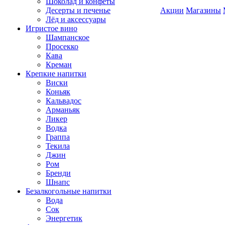
Шоколад и конфеты
Десерты и печенье
Акции
Магазины
Лёд и аксессуары
Игристое вино
Шампанское
Просекко
Кава
Креман
Крепкие напитки
Виски
Коньяк
Кальвадос
Арманьяк
Ликер
Водка
Граппа
Текила
Джин
Ром
Бренди
Шнапс
Безалкогольные напитки
Вода
Сок
Энергетик