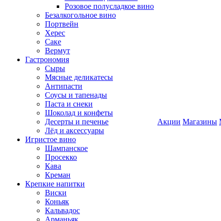
Розовое полусладкое вино
Безалкогольное вино
Портвейн
Херес
Саке
Вермут
Гастрономия
Сыры
Мясные деликатесы
Антипасти
Соусы и тапенады
Паста и снеки
Шоколад и конфеты
Десерты и печенье
Акции
Магазины
Лёд и аксессуары
Игристое вино
Шампанское
Просекко
Кава
Креман
Крепкие напитки
Виски
Коньяк
Кальвадос
Арманьяк