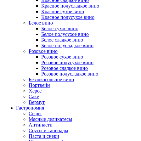
Красное сладкое вино
Красное полусладкое вино
Красное сухое вино
Красное полусухое вино
Белое вино
Белое сухое вино
Белое полусухое вино
Белое сладкое вино
Белое полусладкое вино
Розовое вино
Розовое сухое вино
Розовое полусухое вино
Розовое сладкое вино
Розовое полусладкое вино
Безалкогольное вино
Портвейн
Херес
Саке
Вермут
Гастрономия
Сыры
Мясные деликатесы
Антипасти
Соусы и тапенады
Паста и снеки