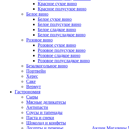
Красное сухое вино
Красное полусухое вино
Белое вино
Белое сухое вино
Белое полусухое вино
Белое сладкое вино
Белое полусладкое вино
Розовое вино
Розовое сухое вино
Розовое полусухое вино
Розовое сладкое вино
Розовое полусладкое вино
Безалкогольное вино
Портвейн
Херес
Саке
Вермут
Гастрономия
Сыры
Мясные деликатесы
Антипасти
Соусы и тапенады
Паста и снеки
Шоколад и конфеты
Десерты и печенье
Акции
Магазины