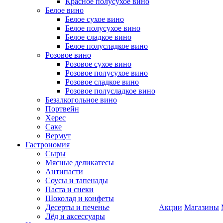
Красное полусухое вино
Белое вино
Белое сухое вино
Белое полусухое вино
Белое сладкое вино
Белое полусладкое вино
Розовое вино
Розовое сухое вино
Розовое полусухое вино
Розовое сладкое вино
Розовое полусладкое вино
Безалкогольное вино
Портвейн
Херес
Саке
Вермут
Гастрономия
Сыры
Мясные деликатесы
Антипасти
Соусы и тапенады
Паста и снеки
Шоколад и конфеты
Десерты и печенье
Акции
Магазины
Лёд и аксессуары