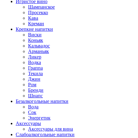
Игристое вино
Шампанское
Просекко
Кава
Креман
Крепкие напитки
Виски
Коньяк
Кальвадос
Арманьяк
Ликер
Водка
Граппа
Текила
Джин
Ром
Бренди
Шнапс
Безалкогольные напитки
Вода
Сок
Энергетик
Аксессуары
Аксессуары для вина
Слабоалкогольные напитки