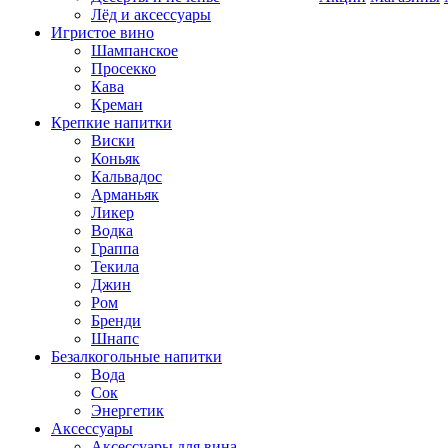
Лёд и аксессуары
Игристое вино
Шампанское
Просекко
Кава
Креман
Крепкие напитки
Виски
Коньяк
Кальвадос
Арманьяк
Ликер
Водка
Граппа
Текила
Джин
Ром
Бренди
Шнапс
Безалкогольные напитки
Вода
Сок
Энергетик
Аксессуары
Аксессуары для вина