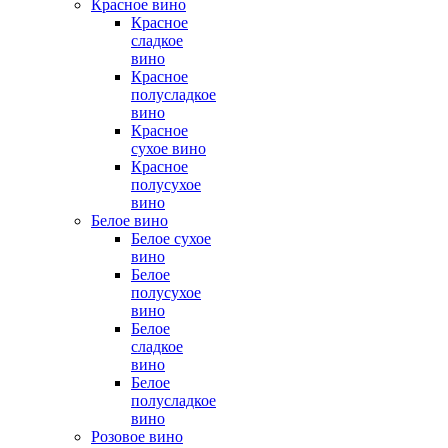
Красное вино
Красное
сладкое
вино
Красное
полусладкое
вино
Красное
сухое вино
Красное
полусухое
вино
Белое вино
Белое сухое
вино
Белое
полусухое
вино
Белое
сладкое
вино
Белое
полусладкое
вино
Розовое вино