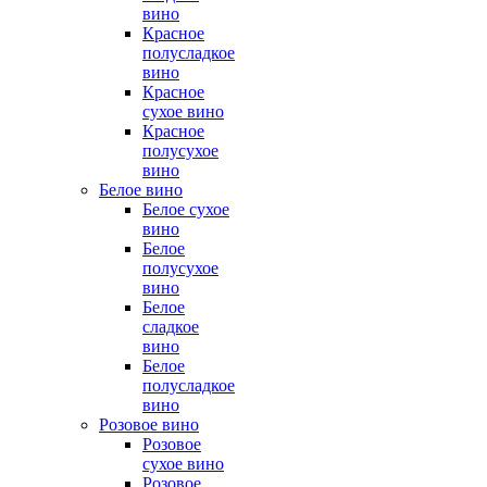
вино
Красное
полусладкое
вино
Красное
сухое вино
Красное
полусухое
вино
Белое вино
Белое сухое
вино
Белое
полусухое
вино
Белое
сладкое
вино
Белое
полусладкое
вино
Розовое вино
Розовое
сухое вино
Розовое