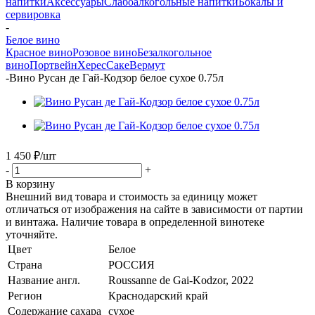
напитки
Аксессуары
Слабоалкогольные напитки
Бокалы и
сервировка
-
Белое вино
Красное вино
Розовое вино
Безалкогольное
вино
Портвейн
Херес
Саке
Вермут
-
Вино Русан де Гай-Кодзор белое сухое 0.75л
1 450
₽
/шт
-
+
В корзину
Внешний вид товара и стоимость за единицу может
отличаться от изображения на сайте в зависимости от партии
и винтажа. Наличие товара в определенной винотеке
уточняйте.
Цвет
Белое
Страна
РОССИЯ
Название англ.
Roussanne de Gai-Kodzor, 2022
Регион
Краснодарский край
Содержание сахара
сухое