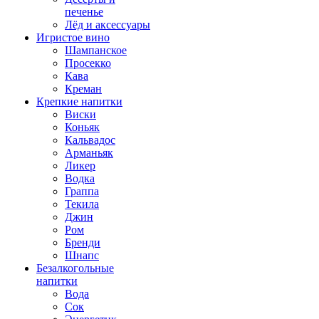
печенье
Лёд и аксессуары
Игристое вино
Шампанское
Просекко
Кава
Креман
Крепкие напитки
Виски
Коньяк
Кальвадос
Арманьяк
Ликер
Водка
Граппа
Текила
Джин
Ром
Бренди
Шнапс
Безалкогольные
напитки
Вода
Сок