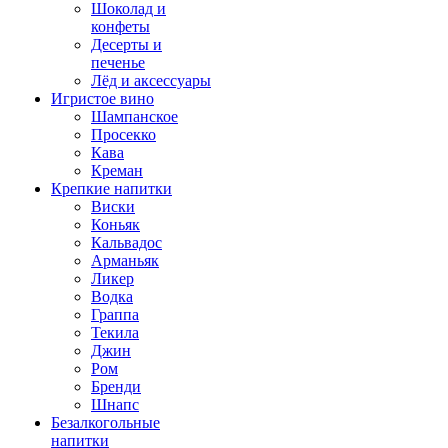
Шоколад и
конфеты
Десерты и
печенье
Лёд и аксессуары
Игристое вино
Шампанское
Просекко
Кава
Креман
Крепкие напитки
Виски
Коньяк
Кальвадос
Арманьяк
Ликер
Водка
Граппа
Текила
Джин
Ром
Бренди
Шнапс
Безалкогольные
напитки