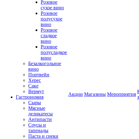
Розовое
сухое вино
Розовое
полусухое
вино
Розовое
сладкое
вино
Розовое
полусладкое
вино
Безалкогольное
вино
Портвейн
Херес
Саке
Вермут
Акции
Магазины
Мероприятия
Гастрономия
Сыры
Мясные
деликатесы
Антипасти
Соусы и
тапенады
Паста и снеки