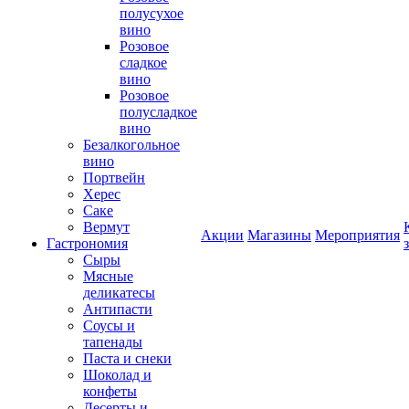
полусухое
вино
Розовое
сладкое
вино
Розовое
полусладкое
вино
Безалкогольное
вино
Портвейн
Херес
Саке
Вермут
Акции
Магазины
Мероприятия
Гастрономия
Сыры
Мясные
деликатесы
Антипасти
Соусы и
тапенады
Паста и снеки
Шоколад и
конфеты
Десерты и