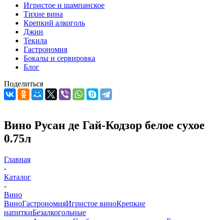
Игристое и шампанское
Тихие вина
Крепкий алкоголь
Джин
Текила
Гастрономия
Бокалы и сервировка
Блог
Поделиться
Вино Русан де Гай-Кодзор белое сухое
0.75л
Главная
-
Каталог
-
Вино
Вино
Гастрономия
Игристое вино
Крепкие
напитки
Безалкогольные