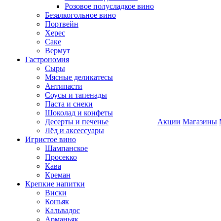
Розовое полусладкое вино
Безалкогольное вино
Портвейн
Херес
Саке
Вермут
Гастрономия
Сыры
Мясные деликатесы
Антипасти
Соусы и тапенады
Паста и снеки
Шоколад и конфеты
Десерты и печенье
Акции
Магазины
Лёд и аксессуары
Игристое вино
Шампанское
Просекко
Кава
Креман
Крепкие напитки
Виски
Коньяк
Кальвадос
Арманьяк