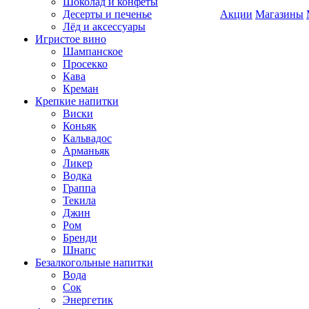
Шоколад и конфеты
Десерты и печенье
Акции
Магазины
Лёд и аксессуары
Игристое вино
Шампанское
Просекко
Кава
Креман
Крепкие напитки
Виски
Коньяк
Кальвадос
Арманьяк
Ликер
Водка
Граппа
Текила
Джин
Ром
Бренди
Шнапс
Безалкогольные напитки
Вода
Сок
Энергетик