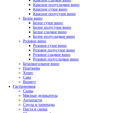
Красное сладкое вино
Красное полусладкое вино
Красное сухое вино
Красное полусухое вино
Белое вино
Белое сухое вино
Белое полусухое вино
Белое сладкое вино
Белое полусладкое вино
Розовое вино
Розовое сухое вино
Розовое полусухое вино
Розовое сладкое вино
Розовое полусладкое вино
Безалкогольное вино
Портвейн
Херес
Саке
Вермут
Гастрономия
Сыры
Мясные деликатесы
Антипасти
Соусы и тапенады
Паста и снеки