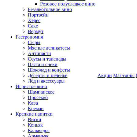
Розовое полусладкое вино
Безалкогольное вино
Портвейн
Херес
Саке
Вермут
Гастрономия
Сыры
Мясные деликатесы
Антипасти
Соусы и тапенады
Паста и снеки
Шоколад и конфеты
Десерты и печенье
Акции
Магазины
Лёд и аксессуары
Игристое вино
Шампанское
Просекко
Кава
Креман
Крепкие напитки
Виски
Коньяк
Кальвадос
Арманьяк