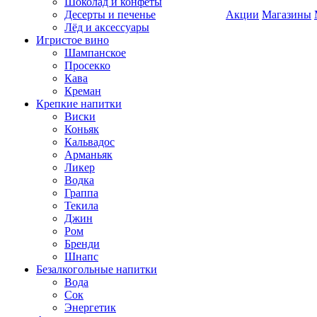
Шоколад и конфеты
Десерты и печенье
Акции
Магазины
Лёд и аксессуары
Игристое вино
Шампанское
Просекко
Кава
Креман
Крепкие напитки
Виски
Коньяк
Кальвадос
Арманьяк
Ликер
Водка
Граппа
Текила
Джин
Ром
Бренди
Шнапс
Безалкогольные напитки
Вода
Сок
Энергетик