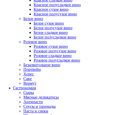
Красное сладкое вино
Красное полусладкое вино
Красное сухое вино
Красное полусухое вино
Белое вино
Белое сухое вино
Белое полусухое вино
Белое сладкое вино
Белое полусладкое вино
Розовое вино
Розовое сухое вино
Розовое полусухое вино
Розовое сладкое вино
Розовое полусладкое вино
Безалкогольное вино
Портвейн
Херес
Саке
Вермут
Гастрономия
Сыры
Мясные деликатесы
Антипасти
Соусы и тапенады
Паста и снеки