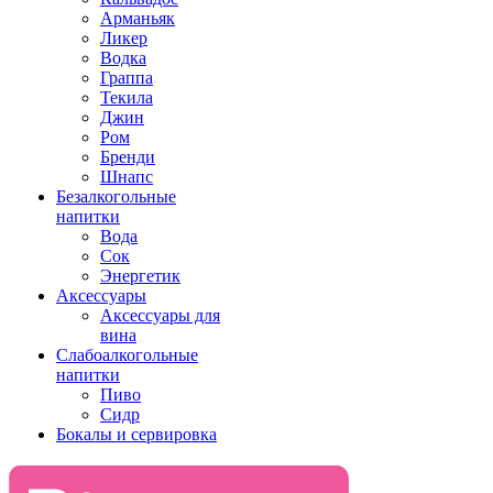
Арманьяк
Ликер
Водка
Граппа
Текила
Джин
Ром
Бренди
Шнапс
Безалкогольные
напитки
Вода
Сок
Энергетик
Аксессуары
Аксессуары для
вина
Слабоалкогольные
напитки
Пиво
Сидр
Бокалы и сервировка