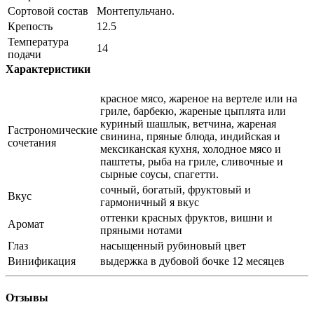
Сортовой состав
Монтепульчано.
Крепость
12.5
Температура
14
подачи
Характеристики
красное мясо, жареное на вертеле или на
гриле, барбекю, жареные цыплята или
куриный шашлык, ветчина, жареная
Гастрономические
свинина, пряные блюда, индийская и
сочетания
мексиканская кухня, холодное мясо и
паштеты, рыба на гриле, сливочные и
сырные соусы, спагетти.
сочный, богатый, фруктовый и
Вкус
гармоничный я вкус
оттенки красных фруктов, вишни и
Аромат
пряными нотами
Глаз
насыщенный рубиновый цвет
Винификация
выдержка в дубовой бочке 12 месяцев
Отзывы