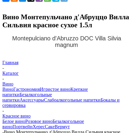
Вино Монтепульчано д'Абруццо Вилла
Сильвия красное сухое 1.5л
Montepulciano d'Abruzzo DOC Villa Silvia
magnum
Главная
-
Каталог
-
Вино
Вино
Гастрономия
Игристое вино
Крепкие
напитки
Безалкогольные
напитки
Аксессуары
Слабоалкогольные напитки
Бокалы и
сервировка
-
Красное вино
Белое вино
Розовое вино
Безалкогольное
вино
Портвейн
Херес
Саке
Вермут
-
Вино Монтепульчано д'Абруццо Вилла Сильвия красное