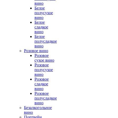
вино
Белое
полусухое
вино
Белое
сладкое
вино
Белое
полусладкое
вино
Розовое вино
Розовое
сухое вино
Розовое
полусухое
вино
Розовое
сладкое
вино
Розовое
полусладкое
вино
Безалкогольное
вино
Портвейн