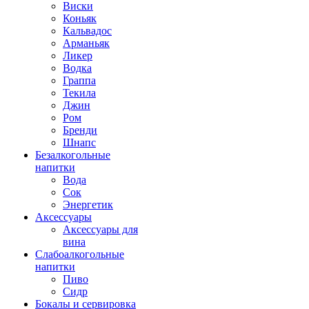
Виски
Коньяк
Кальвадос
Арманьяк
Ликер
Водка
Граппа
Текила
Джин
Ром
Бренди
Шнапс
Безалкогольные
напитки
Вода
Сок
Энергетик
Аксессуары
Аксессуары для
вина
Слабоалкогольные
напитки
Пиво
Сидр
Бокалы и сервировка