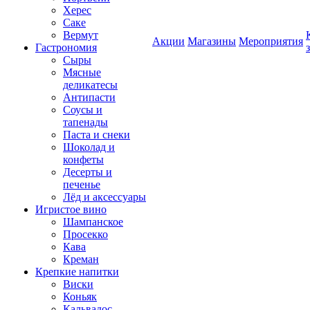
Херес
Саке
Вермут
Акции
Магазины
Мероприятия
Гастрономия
Сыры
Мясные
деликатесы
Антипасти
Соусы и
тапенады
Паста и снеки
Шоколад и
конфеты
Десерты и
печенье
Лёд и аксессуары
Игристое вино
Шампанское
Просекко
Кава
Креман
Крепкие напитки
Виски
Коньяк
Кальвадос