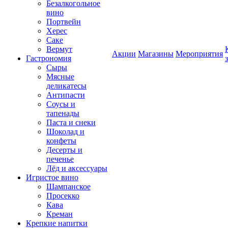
Безалкогольное
вино
Портвейн
Херес
Саке
Вермут
Акции
Магазины
Мероприятия
Гастрономия
Сыры
Мясные
деликатесы
Антипасти
Соусы и
тапенады
Паста и снеки
Шоколад и
конфеты
Десерты и
печенье
Лёд и аксессуары
Игристое вино
Шампанское
Просекко
Кава
Креман
Крепкие напитки