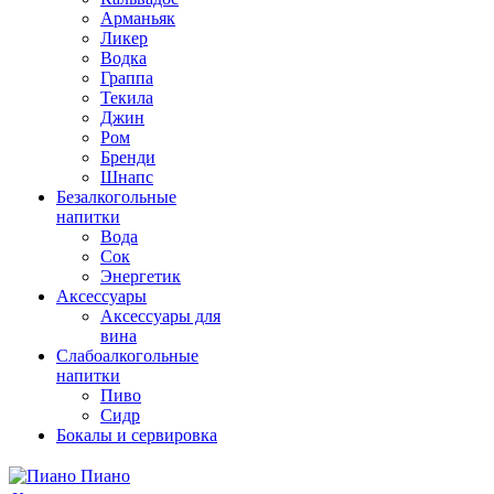
Арманьяк
Ликер
Водка
Граппа
Текила
Джин
Ром
Бренди
Шнапс
Безалкогольные
напитки
Вода
Сок
Энергетик
Аксессуары
Аксессуары для
вина
Слабоалкогольные
напитки
Пиво
Сидр
Бокалы и сервировка