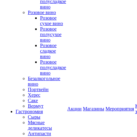
полусладкое
вино
Розовое вино
Розовое
сухое вино
Розовое
полусухое
вино
Розовое
сладкое
вино
Розовое
полусладкое
вино
Безалкогольное
вино
Портвейн
Херес
Саке
Вермут
Акции
Магазины
Мероприятия
Гастрономия
Сыры
Мясные
деликатесы
Антипасти