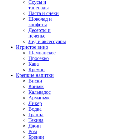
Соусы и
тапенады
Паста и снеки
Шоколад и
конфеты
Десерты и
печенье
Лёд и аксессуары
Игристое вино
Шампанское
Просекко
Кава
Креман
Крепкие напитки
Виски
Коньяк
Кальвадос
Арманьяк
Ликер
Водка
Граппа
Текила
Джин
Ром
Бренди