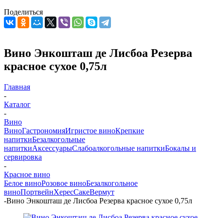
Поделиться
Вино Энкошташ де Лисбоа Резерва
красное сухое 0,75л
Главная
-
Каталог
-
Вино
Вино
Гастрономия
Игристое вино
Крепкие
напитки
Безалкогольные
напитки
Аксессуары
Слабоалкогольные напитки
Бокалы и
сервировка
-
Красное вино
Белое вино
Розовое вино
Безалкогольное
вино
Портвейн
Херес
Саке
Вермут
-
Вино Энкошташ де Лисбоа Резерва красное сухое 0,75л