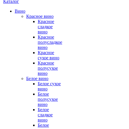
Каталог
Вино
Красное вино
Красное
сладкое
вино
Красное
полусладкое
вино
Красное
сухое вино
Красное
полусухое
вино
Белое вино
Белое сухое
вино
Белое
полусухое
вино
Белое
сладкое
вино
Белое