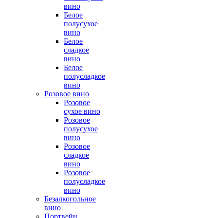
вино
Белое
полусухое
вино
Белое
сладкое
вино
Белое
полусладкое
вино
Розовое вино
Розовое
сухое вино
Розовое
полусухое
вино
Розовое
сладкое
вино
Розовое
полусладкое
вино
Безалкогольное
вино
Портвейн