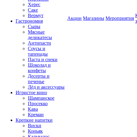
Херес
Саке
Вермут
Акции
Магазины
Мероприятия
Гастрономия
Сыры
Мясные
деликатесы
Антипасти
Соусы и
тапенады
Паста и снеки
Шоколад и
конфеты
Десерты и
печенье
Лёд и аксессуары
Игристое вино
Шампанское
Просекко
Кава
Креман
Крепкие напитки
Виски
Коньяк
Кальвадос