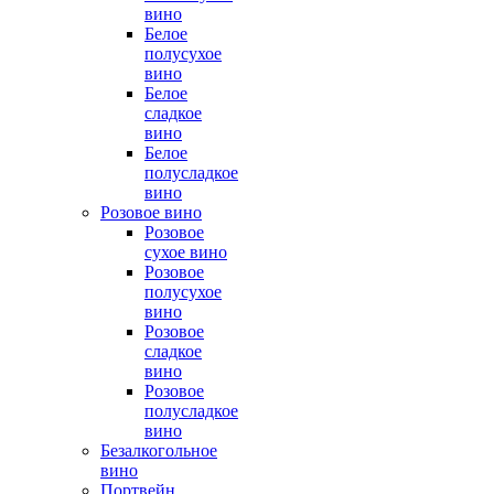
вино
Белое
полусухое
вино
Белое
сладкое
вино
Белое
полусладкое
вино
Розовое вино
Розовое
сухое вино
Розовое
полусухое
вино
Розовое
сладкое
вино
Розовое
полусладкое
вино
Безалкогольное
вино
Портвейн