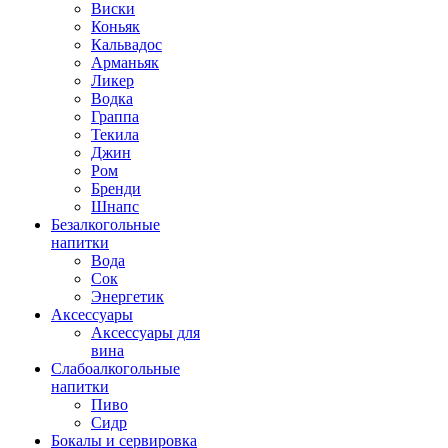
Виски
Коньяк
Кальвадос
Арманьяк
Ликер
Водка
Граппа
Текила
Джин
Ром
Бренди
Шнапс
Безалкогольные
напитки
Вода
Сок
Энергетик
Аксессуары
Аксессуары для
вина
Слабоалкогольные
напитки
Пиво
Сидр
Бокалы и сервировка