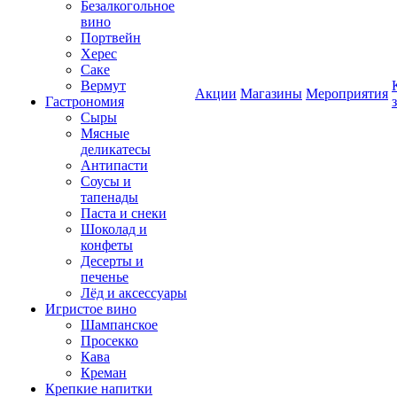
Безалкогольное
вино
Портвейн
Херес
Саке
Вермут
Акции
Магазины
Мероприятия
Гастрономия
Сыры
Мясные
деликатесы
Антипасти
Соусы и
тапенады
Паста и снеки
Шоколад и
конфеты
Десерты и
печенье
Лёд и аксессуары
Игристое вино
Шампанское
Просекко
Кава
Креман
Крепкие напитки