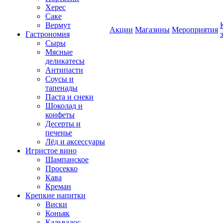
Херес
Саке
Вермут
Акции
Магазины
Мероприятия
Гастрономия
Сыры
Мясные
деликатесы
Антипасти
Соусы и
тапенады
Паста и снеки
Шоколад и
конфеты
Десерты и
печенье
Лёд и аксессуары
Игристое вино
Шампанское
Просекко
Кава
Креман
Крепкие напитки
Виски
Коньяк
Кальвадос