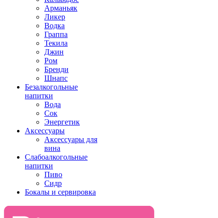
Арманьяк
Ликер
Водка
Граппа
Текила
Джин
Ром
Бренди
Шнапс
Безалкогольные
напитки
Вода
Сок
Энергетик
Аксессуары
Аксессуары для
вина
Слабоалкогольные
напитки
Пиво
Сидр
Бокалы и сервировка