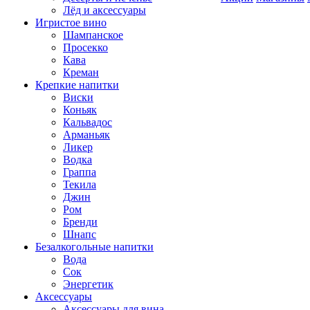
Лёд и аксессуары
Игристое вино
Шампанское
Просекко
Кава
Креман
Крепкие напитки
Виски
Коньяк
Кальвадос
Арманьяк
Ликер
Водка
Граппа
Текила
Джин
Ром
Бренди
Шнапс
Безалкогольные напитки
Вода
Сок
Энергетик
Аксессуары
Аксессуары для вина