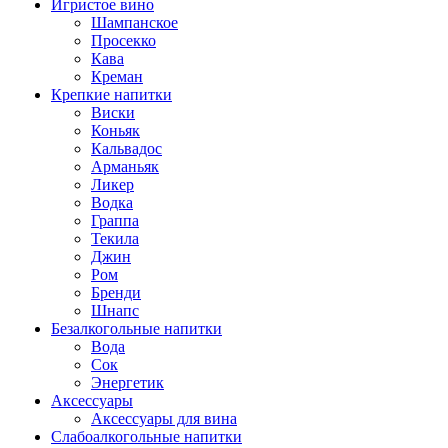
Игристое вино
Шампанское
Просекко
Кава
Креман
Крепкие напитки
Виски
Коньяк
Кальвадос
Арманьяк
Ликер
Водка
Граппа
Текила
Джин
Ром
Бренди
Шнапс
Безалкогольные напитки
Вода
Сок
Энергетик
Аксессуары
Аксессуары для вина
Слабоалкогольные напитки