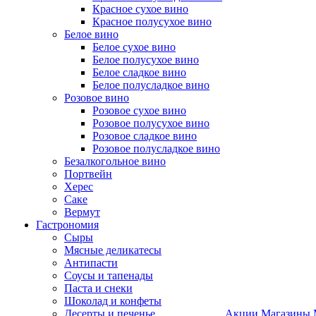
Красное сухое вино
Красное полусухое вино
Белое вино
Белое сухое вино
Белое полусухое вино
Белое сладкое вино
Белое полусладкое вино
Розовое вино
Розовое сухое вино
Розовое полусухое вино
Розовое сладкое вино
Розовое полусладкое вино
Безалкогольное вино
Портвейн
Херес
Саке
Вермут
Гастрономия
Сыры
Мясные деликатесы
Антипасти
Соусы и тапенады
Паста и снеки
Шоколад и конфеты
Десерты и печенье
Акции
Магазины