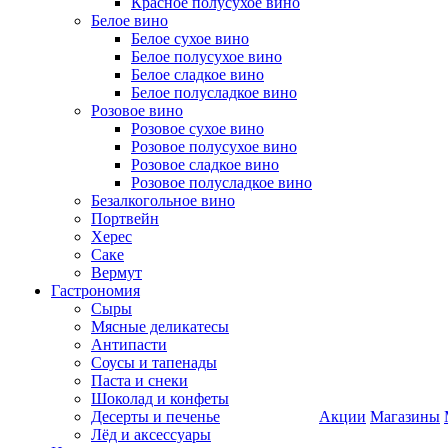
Красное полусухое вино
Белое вино
Белое сухое вино
Белое полусухое вино
Белое сладкое вино
Белое полусладкое вино
Розовое вино
Розовое сухое вино
Розовое полусухое вино
Розовое сладкое вино
Розовое полусладкое вино
Безалкогольное вино
Портвейн
Херес
Саке
Вермут
Гастрономия
Сыры
Мясные деликатесы
Антипасти
Соусы и тапенады
Паста и снеки
Шоколад и конфеты
Десерты и печенье
Акции
Магазины
Лёд и аксессуары