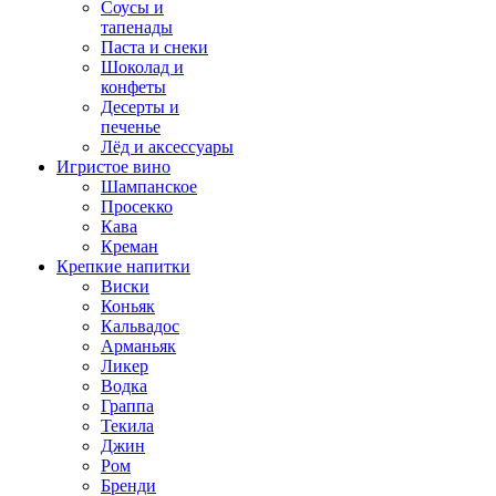
Соусы и
тапенады
Паста и снеки
Шоколад и
конфеты
Десерты и
печенье
Лёд и аксессуары
Игристое вино
Шампанское
Просекко
Кава
Креман
Крепкие напитки
Виски
Коньяк
Кальвадос
Арманьяк
Ликер
Водка
Граппа
Текила
Джин
Ром
Бренди