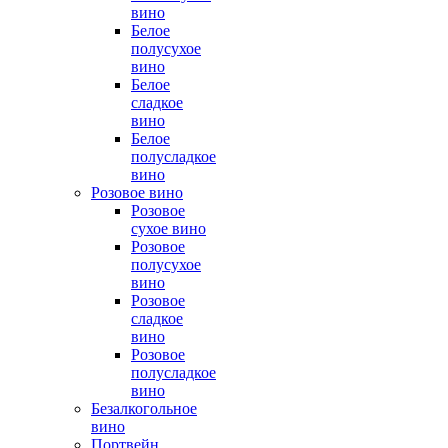
вино
Белое
полусухое
вино
Белое
сладкое
вино
Белое
полусладкое
вино
Розовое вино
Розовое
сухое вино
Розовое
полусухое
вино
Розовое
сладкое
вино
Розовое
полусладкое
вино
Безалкогольное
вино
Портвейн