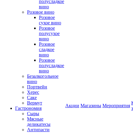
полусладкое
вино
Розовое вино
Розовое
сухое вино
Розовое
полусухое
вино
Розовое
сладкое
вино
Розовое
полусладкое
вино
Безалкогольное
вино
Портвейн
Херес
Саке
Вермут
Акции
Магазины
Мероприятия
Гастрономия
Сыры
Мясные
деликатесы
Антипасти