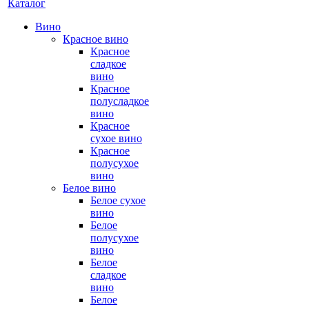
Каталог
Вино
Красное вино
Красное
сладкое
вино
Красное
полусладкое
вино
Красное
сухое вино
Красное
полусухое
вино
Белое вино
Белое сухое
вино
Белое
полусухое
вино
Белое
сладкое
вино
Белое