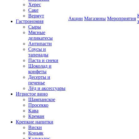
Херес
Саке
Вермут
Акции
Магазины
Мероприятия
Гастрономия
Сыры
Мясные
деликатесы
Антипасти
Соусы и
тапенады
Паста и снеки
Шоколад и
конфеты
Десерты и
печенье
Лёд и аксессуары
Игристое вино
Шампанское
Просекко
Кава
Креман
Крепкие напитки
Виски
Коньяк
Кальвадос