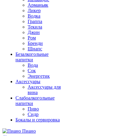
Арманьяк
Ликер
Водка
Граппа
Текила
Джин
Ром
Бренди
Шнапс
Безалкогольные
напитки
Вода
Сок
Энергетик
Аксессуары
Аксессуары для
вина
Слабоалкогольные
напитки
Пиво
Сидр
Бокалы и сервировка