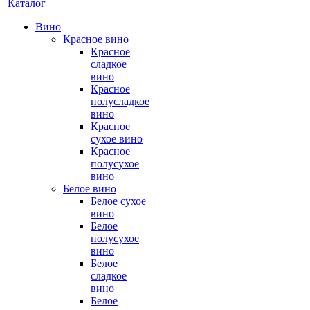
Каталог
Вино
Красное вино
Красное
сладкое
вино
Красное
полусладкое
вино
Красное
сухое вино
Красное
полусухое
вино
Белое вино
Белое сухое
вино
Белое
полусухое
вино
Белое
сладкое
вино
Белое