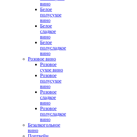
вино
Белое
полусухое
вино
Белое
сладкое
вино
Белое
полусладкое
вино
Розовое вино
Розовое
сухое вино
Розовое
полусухое
вино
Розовое
сладкое
вино
Розовое
полусладкое
вино
Безалкогольное
вино
Портвейн