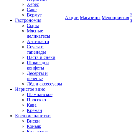
Херес
Саке
Вермут
Акции
Магазины
Мероприятия
Гастрономия
Сыры
Мясные
деликатесы
Антипасти
Соусы и
тапенады
Паста и снеки
Шоколад и
конфеты
Десерты и
печенье
Лёд и аксессуары
Игристое вино
Шампанское
Просекко
Кава
Креман
Крепкие напитки
Виски
Коньяк
Кальвадос