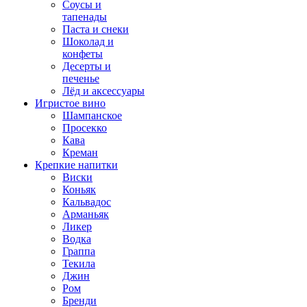
Соусы и
тапенады
Паста и снеки
Шоколад и
конфеты
Десерты и
печенье
Лёд и аксессуары
Игристое вино
Шампанское
Просекко
Кава
Креман
Крепкие напитки
Виски
Коньяк
Кальвадос
Арманьяк
Ликер
Водка
Граппа
Текила
Джин
Ром
Бренди