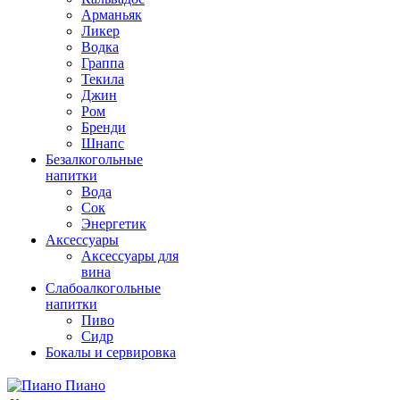
Арманьяк
Ликер
Водка
Граппа
Текила
Джин
Ром
Бренди
Шнапс
Безалкогольные
напитки
Вода
Сок
Энергетик
Аксессуары
Аксессуары для
вина
Слабоалкогольные
напитки
Пиво
Сидр
Бокалы и сервировка