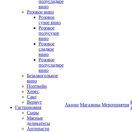
полусладкое
вино
Розовое вино
Розовое
сухое вино
Розовое
полусухое
вино
Розовое
сладкое
вино
Розовое
полусладкое
вино
Безалкогольное
вино
Портвейн
Херес
Саке
Вермут
Акции
Магазины
Мероприятия
Гастрономия
Сыры
Мясные
деликатесы
Антипасти