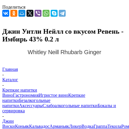
Поделиться
Джин Уитли Нейлл со вкусом Ревень -
Имбирь 43% 0.2 л
Whitley Neill Rhubarb Ginger
Главная
-
Каталог
-
Крепкие напитки
Вино
Гастрономия
Игристое вино
Крепкие
напитки
Безалкогольные
напитки
Аксессуары
Слабоалкогольные напитки
Бокалы и
сервировка
-
Джин
Виски
Коньяк
Кальвадос
Арманьяк
Ликер
Водка
Граппа
Текила
Ром