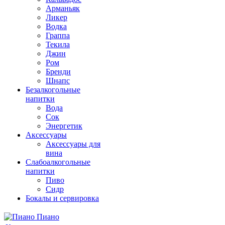
Арманьяк
Ликер
Водка
Граппа
Текила
Джин
Ром
Бренди
Шнапс
Безалкогольные
напитки
Вода
Сок
Энергетик
Аксессуары
Аксессуары для
вина
Слабоалкогольные
напитки
Пиво
Сидр
Бокалы и сервировка