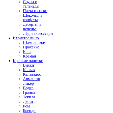
Соусы и
тапенады
Паста и снеки
Шоколад и
конфеты
Десерты и
печенье
Лёд и аксессуары
Игристое вино
Шампанское
Просекко
Кава
Креман
Крепкие напитки
Виски
Коньяк
Кальвадос
Арманьяк
Ликер
Водка
Граппа
Текила
Джин
Ром
Бренди