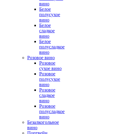
вино
Белое
полусухое
вино
Белое
сладкое
вино
Белое
полусладкое
вино
Розовое вино
Розовое
сухое вино
Розовое
полусухое
вино
Розовое
сладкое
вино
Розовое
полусладкое
вино
Безалкогольное
вино
Портвейн