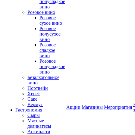
полусладкое
вино
Розовое вино
Розовое
сухое вино
Розовое
полусухое
вино
Розовое
сладкое
вино
Розовое
полусладкое
вино
Безалкогольное
вино
Портвейн
Херес
Саке
Вермут
Акции
Магазины
Мероприятия
Гастрономия
Сыры
Мясные
деликатесы
Антипасти