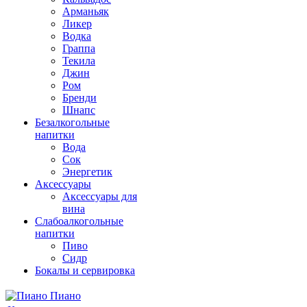
Арманьяк
Ликер
Водка
Граппа
Текила
Джин
Ром
Бренди
Шнапс
Безалкогольные
напитки
Вода
Сок
Энергетик
Аксессуары
Аксессуары для
вина
Слабоалкогольные
напитки
Пиво
Сидр
Бокалы и сервировка