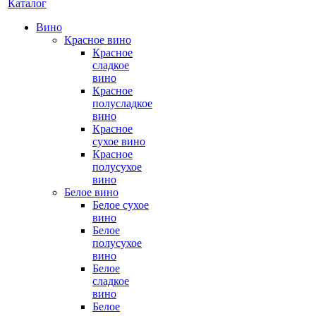
Каталог
Вино
Красное вино
Красное
сладкое
вино
Красное
полусладкое
вино
Красное
сухое вино
Красное
полусухое
вино
Белое вино
Белое сухое
вино
Белое
полусухое
вино
Белое
сладкое
вино
Белое