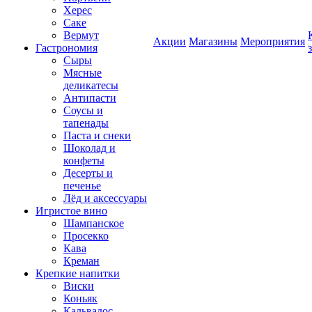
Херес
Саке
Вермут
Акции
Магазины
Мероприятия
Гастрономия
Сыры
Мясные
деликатесы
Антипасти
Соусы и
тапенады
Паста и снеки
Шоколад и
конфеты
Десерты и
печенье
Лёд и аксессуары
Игристое вино
Шампанское
Просекко
Кава
Креман
Крепкие напитки
Виски
Коньяк
Кальвадос