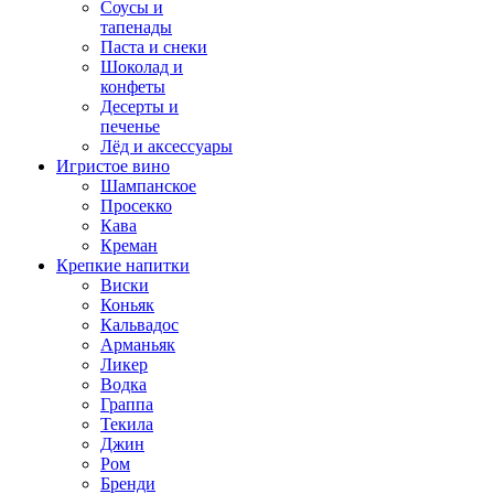
Соусы и
тапенады
Паста и снеки
Шоколад и
конфеты
Десерты и
печенье
Лёд и аксессуары
Игристое вино
Шампанское
Просекко
Кава
Креман
Крепкие напитки
Виски
Коньяк
Кальвадос
Арманьяк
Ликер
Водка
Граппа
Текила
Джин
Ром
Бренди