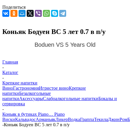
Поделиться
Коньяк Бодуен ВС 5 лет 0.7 в п/у
Boduen VS 5 Years Old
Главная
-
Каталог
-
Крепкие напитки
Вино
Гастрономия
Игристое вино
Крепкие
напитки
Безалкогольные
напитки
Аксессуары
Слабоалкогольные напитки
Бокалы и
сервировка
-
Коньяк в бутиках Piano… Piano
Виски
Кальвадос
Арманьяк
Ликер
Водка
Граппа
Текила
Джин
Ром
Б
-
Коньяк Бодуен ВС 5 лет 0.7 в п/у