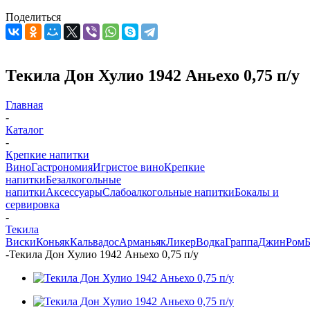
Поделиться
Текила Дон Хулио 1942 Аньехо 0,75 п/у
Главная
-
Каталог
-
Крепкие напитки
Вино
Гастрономия
Игристое вино
Крепкие
напитки
Безалкогольные
напитки
Аксессуары
Слабоалкогольные напитки
Бокалы и
сервировка
-
Текила
Виски
Коньяк
Кальвадос
Арманьяк
Ликер
Водка
Граппа
Джин
Ром
-
Текила Дон Хулио 1942 Аньехо 0,75 п/у