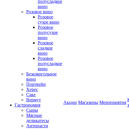
полусладкое
вино
Розовое вино
Розовое
сухое вино
Розовое
полусухое
вино
Розовое
сладкое
вино
Розовое
полусладкое
вино
Безалкогольное
вино
Портвейн
Херес
Саке
Вермут
Акции
Магазины
Мероприятия
Гастрономия
Сыры
Мясные
деликатесы
Антипасти