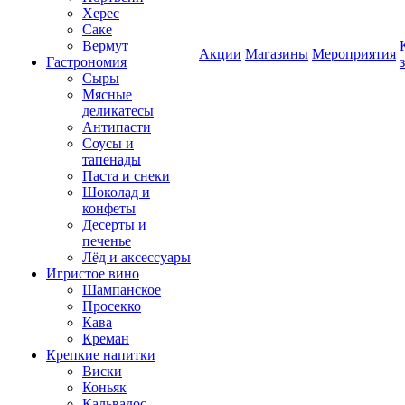
Херес
Саке
Вермут
Акции
Магазины
Мероприятия
Гастрономия
Сыры
Мясные
деликатесы
Антипасти
Соусы и
тапенады
Паста и снеки
Шоколад и
конфеты
Десерты и
печенье
Лёд и аксессуары
Игристое вино
Шампанское
Просекко
Кава
Креман
Крепкие напитки
Виски
Коньяк
Кальвадос