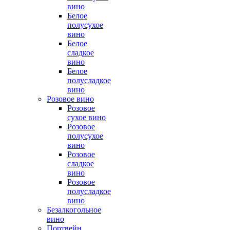
вино
Белое
полусухое
вино
Белое
сладкое
вино
Белое
полусладкое
вино
Розовое вино
Розовое
сухое вино
Розовое
полусухое
вино
Розовое
сладкое
вино
Розовое
полусладкое
вино
Безалкогольное
вино
Портвейн