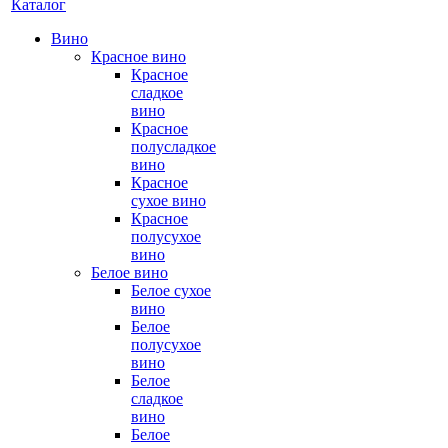
Каталог
Вино
Красное вино
Красное
сладкое
вино
Красное
полусладкое
вино
Красное
сухое вино
Красное
полусухое
вино
Белое вино
Белое сухое
вино
Белое
полусухое
вино
Белое
сладкое
вино
Белое