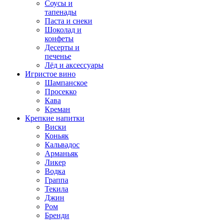
Соусы и
тапенады
Паста и снеки
Шоколад и
конфеты
Десерты и
печенье
Лёд и аксессуары
Игристое вино
Шампанское
Просекко
Кава
Креман
Крепкие напитки
Виски
Коньяк
Кальвадос
Арманьяк
Ликер
Водка
Граппа
Текила
Джин
Ром
Бренди