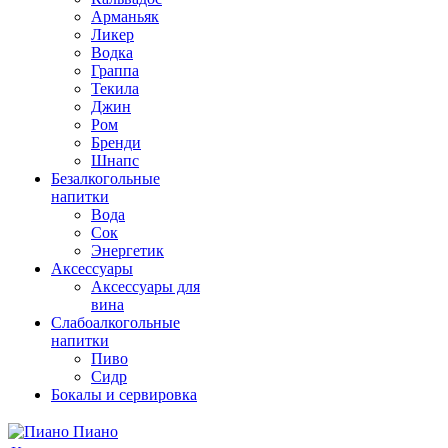
Арманьяк
Ликер
Водка
Граппа
Текила
Джин
Ром
Бренди
Шнапс
Безалкогольные
напитки
Вода
Сок
Энергетик
Аксессуары
Аксессуары для
вина
Слабоалкогольные
напитки
Пиво
Сидр
Бокалы и сервировка