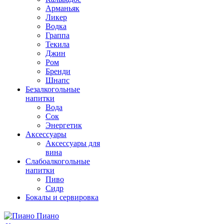
Арманьяк
Ликер
Водка
Граппа
Текила
Джин
Ром
Бренди
Шнапс
Безалкогольные
напитки
Вода
Сок
Энергетик
Аксессуары
Аксессуары для
вина
Слабоалкогольные
напитки
Пиво
Сидр
Бокалы и сервировка