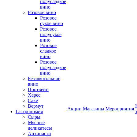
полусладкое
вино
Розовое вино
Розовое
сухое вино
Розовое
полусухое
вино
Розовое
сладкое
вино
Розовое
полусладкое
вино
Безалкогольное
вино
Портвейн
Херес
Саке
Вермут
Акции
Магазины
Мероприятия
Гастрономия
Сыры
Мясные
деликатесы
Антипасти