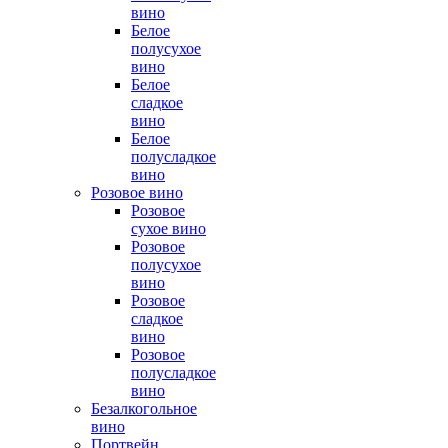
вино
Белое
полусухое
вино
Белое
сладкое
вино
Белое
полусладкое
вино
Розовое вино
Розовое
сухое вино
Розовое
полусухое
вино
Розовое
сладкое
вино
Розовое
полусладкое
вино
Безалкогольное
вино
Портвейн