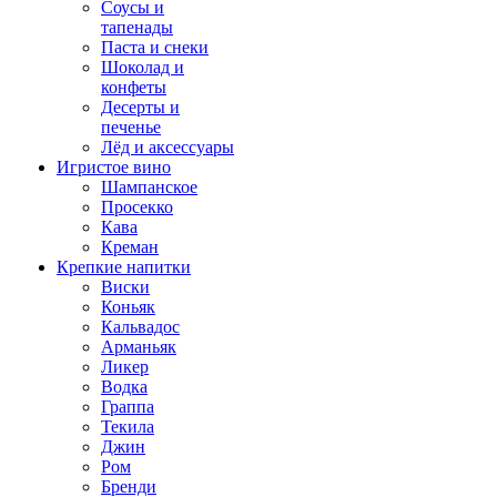
Соусы и
тапенады
Паста и снеки
Шоколад и
конфеты
Десерты и
печенье
Лёд и аксессуары
Игристое вино
Шампанское
Просекко
Кава
Креман
Крепкие напитки
Виски
Коньяк
Кальвадос
Арманьяк
Ликер
Водка
Граппа
Текила
Джин
Ром
Бренди