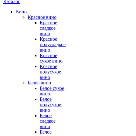
Каталог
Вино
Красное вино
Красное
сладкое
вино
Красное
полусладкое
вино
Красное
сухое вино
Красное
полусухое
вино
Белое вино
Белое сухое
вино
Белое
полусухое
вино
Белое
сладкое
вино
Белое