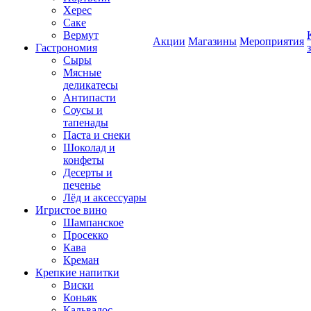
Херес
Саке
Вермут
Акции
Магазины
Мероприятия
Гастрономия
Сыры
Мясные
деликатесы
Антипасти
Соусы и
тапенады
Паста и снеки
Шоколад и
конфеты
Десерты и
печенье
Лёд и аксессуары
Игристое вино
Шампанское
Просекко
Кава
Креман
Крепкие напитки
Виски
Коньяк
Кальвадос