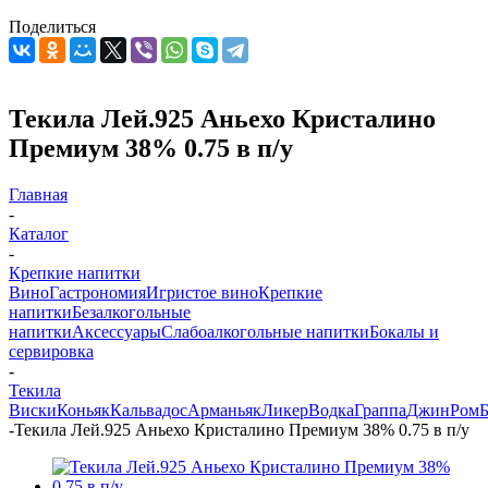
Поделиться
Текила Лей.925 Аньехо Кристалино
Премиум 38% 0.75 в п/у
Главная
-
Каталог
-
Крепкие напитки
Вино
Гастрономия
Игристое вино
Крепкие
напитки
Безалкогольные
напитки
Аксессуары
Слабоалкогольные напитки
Бокалы и
сервировка
-
Текила
Виски
Коньяк
Кальвадос
Арманьяк
Ликер
Водка
Граппа
Джин
Ром
-
Текила Лей.925 Аньехо Кристалино Премиум 38% 0.75 в п/у