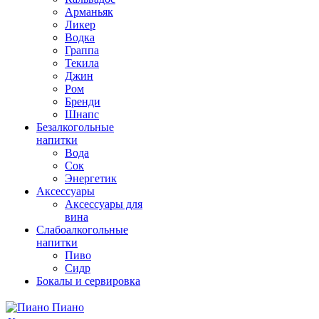
Арманьяк
Ликер
Водка
Граппа
Текила
Джин
Ром
Бренди
Шнапс
Безалкогольные
напитки
Вода
Сок
Энергетик
Аксессуары
Аксессуары для
вина
Слабоалкогольные
напитки
Пиво
Сидр
Бокалы и сервировка