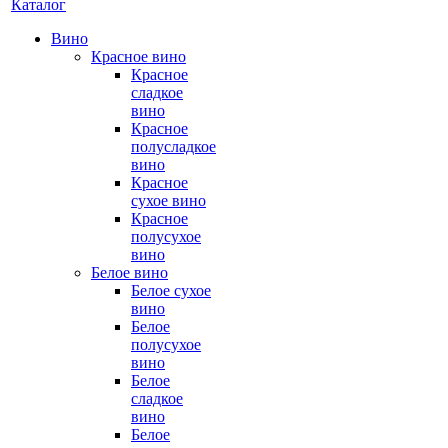
Каталог
Вино
Красное вино
Красное
сладкое
вино
Красное
полусладкое
вино
Красное
сухое вино
Красное
полусухое
вино
Белое вино
Белое сухое
вино
Белое
полусухое
вино
Белое
сладкое
вино
Белое