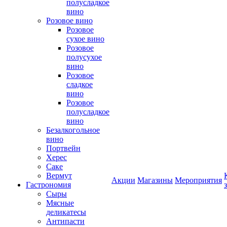
полусладкое
вино
Розовое вино
Розовое
сухое вино
Розовое
полусухое
вино
Розовое
сладкое
вино
Розовое
полусладкое
вино
Безалкогольное
вино
Портвейн
Херес
Саке
Вермут
Акции
Магазины
Мероприятия
Гастрономия
Сыры
Мясные
деликатесы
Антипасти