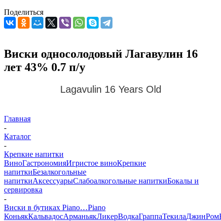
Поделиться
Виски односолодовый Лагавулин 16
лет 43% 0.7 п/у
Lagavulin 16 Years Old
Главная
-
Каталог
-
Крепкие напитки
Вино
Гастрономия
Игристое вино
Крепкие
напитки
Безалкогольные
напитки
Аксессуары
Слабоалкогольные напитки
Бокалы и
сервировка
-
Виски в бутиках Piano…Piano
Коньяк
Кальвадос
Арманьяк
Ликер
Водка
Граппа
Текила
Джин
Ром