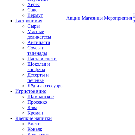
Херес
Саке
Вермут
Акции
Магазины
Мероприятия
Гастрономия
Сыры
Мясные
деликатесы
Антипасти
Соусы и
тапенады
Паста и снеки
Шоколад и
конфеты
Десерты и
печенье
Лёд и аксессуары
Игристое вино
Шампанское
Просекко
Кава
Креман
Крепкие напитки
Виски
Коньяк
Кальвадос