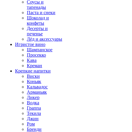
Соусы и
тапенады
Паста и снеки
Шоколад и
конфеты
Десерты и
печенье
Лёд и аксессуары
Игристое вино
Шампанское
Просекко
Кава
Креман
Крепкие напитки
Виски
Коньяк
Кальвадос
Арманьяк
Ликер
Водка
Граппа
Текила
Джин
Ром
Бренди