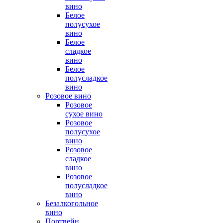
вино
Белое
полусухое
вино
Белое
сладкое
вино
Белое
полусладкое
вино
Розовое вино
Розовое
сухое вино
Розовое
полусухое
вино
Розовое
сладкое
вино
Розовое
полусладкое
вино
Безалкогольное
вино
Портвейн