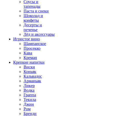
Соусы и
тапенады
Паста и снеки
Шоколад и
конфеты
Десерты и
печенье
Лёд и аксессуары
Игристое вино
Шампанское
Просекко
Кава
Креман
Крепкие напитки
Виски
Коньяк
Кальвадос
Арманьяк
Ликер
Водка
Граппа
Текила
Джин
Ром
Бренди