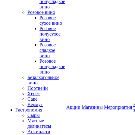
полусладкое
вино
Розовое вино
Розовое
сухое вино
Розовое
полусухое
вино
Розовое
сладкое
вино
Розовое
полусладкое
вино
Безалкогольное
вино
Портвейн
Херес
Саке
Вермут
Акции
Магазины
Мероприятия
Гастрономия
Сыры
Мясные
деликатесы
Антипасти