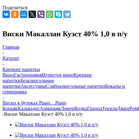
Поделиться
Виски Макаллан Куэст 40% 1,0 в п/у
Главная
-
Каталог
-
Крепкие напитки
Вино
Гастрономия
Игристое вино
Крепкие
напитки
Безалкогольные
напитки
Аксессуары
Слабоалкогольные напитки
Бокалы и
сервировка
-
Виски в бутиках Piano…Piano
Коньяк
Кальвадос
Арманьяк
Ликер
Водка
Граппа
Текила
Джин
Ром
-
Виски Макаллан Куэст 40% 1,0 в п/у