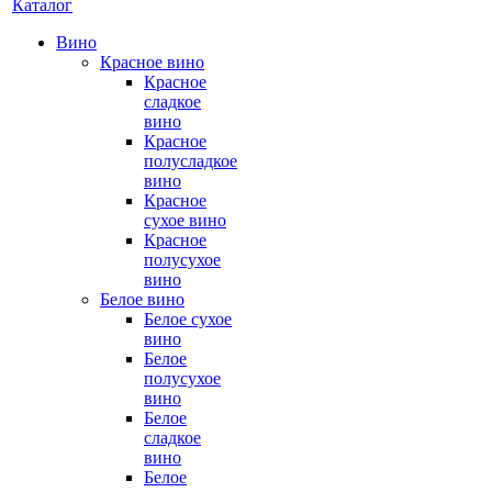
Каталог
Вино
Красное вино
Красное
сладкое
вино
Красное
полусладкое
вино
Красное
сухое вино
Красное
полусухое
вино
Белое вино
Белое сухое
вино
Белое
полусухое
вино
Белое
сладкое
вино
Белое