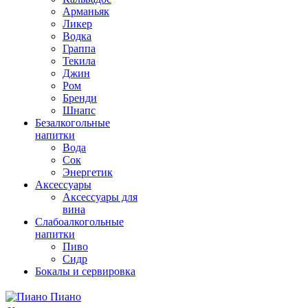
Арманьяк
Ликер
Водка
Граппа
Текила
Джин
Ром
Бренди
Шнапс
Безалкогольные
напитки
Вода
Сок
Энергетик
Аксессуары
Аксессуары для
вина
Слабоалкогольные
напитки
Пиво
Сидр
Бокалы и сервировка