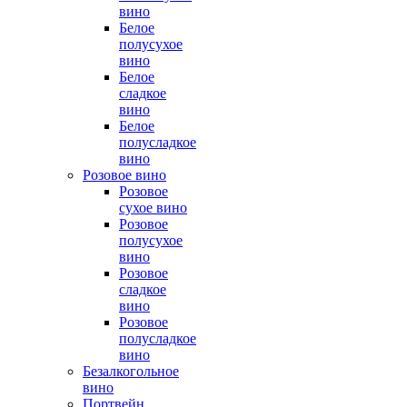
вино
Белое
полусухое
вино
Белое
сладкое
вино
Белое
полусладкое
вино
Розовое вино
Розовое
сухое вино
Розовое
полусухое
вино
Розовое
сладкое
вино
Розовое
полусладкое
вино
Безалкогольное
вино
Портвейн