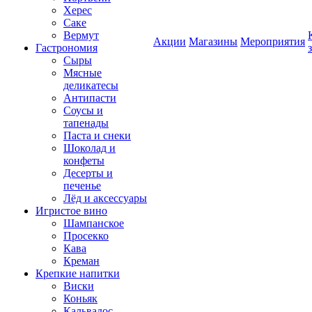
Херес
Саке
Вермут
Акции
Магазины
Мероприятия
Гастрономия
Сыры
Мясные
деликатесы
Антипасти
Соусы и
тапенады
Паста и снеки
Шоколад и
конфеты
Десерты и
печенье
Лёд и аксессуары
Игристое вино
Шампанское
Просекко
Кава
Креман
Крепкие напитки
Виски
Коньяк
Кальвадос