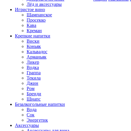
Лёд и аксессуары
Игристое вино
Шампанское
Просекко
Кава
Креман
Крепкие напитки
Виски
Коньяк
Кальвадос
Арманьяк
Ликер
Водка
Граппа
Текила
Джин
Ром
Бренди
Шнапс
Безалкогольные напитки
Вода
Сок
Энергетик
Аксессуары
Аксессуары для вина