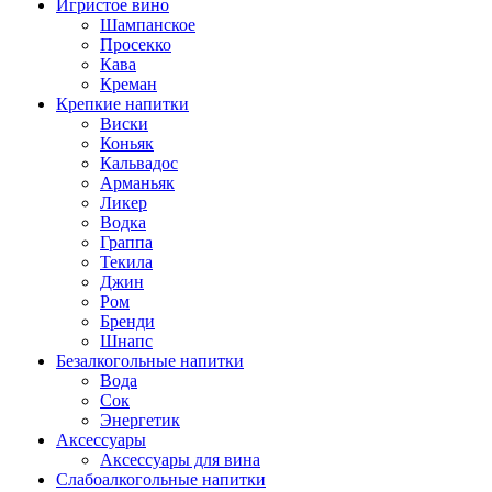
Игристое вино
Шампанское
Просекко
Кава
Креман
Крепкие напитки
Виски
Коньяк
Кальвадос
Арманьяк
Ликер
Водка
Граппа
Текила
Джин
Ром
Бренди
Шнапс
Безалкогольные напитки
Вода
Сок
Энергетик
Аксессуары
Аксессуары для вина
Слабоалкогольные напитки