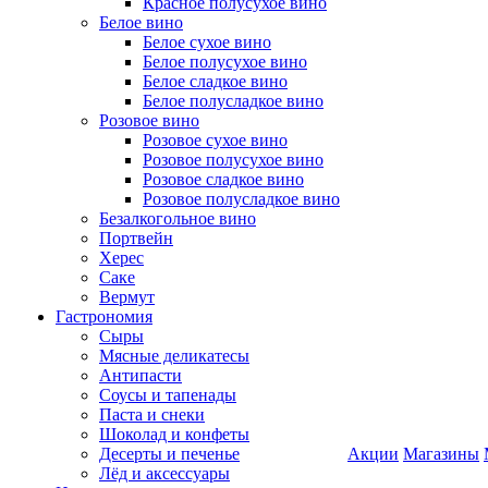
Красное полусухое вино
Белое вино
Белое сухое вино
Белое полусухое вино
Белое сладкое вино
Белое полусладкое вино
Розовое вино
Розовое сухое вино
Розовое полусухое вино
Розовое сладкое вино
Розовое полусладкое вино
Безалкогольное вино
Портвейн
Херес
Саке
Вермут
Гастрономия
Сыры
Мясные деликатесы
Антипасти
Соусы и тапенады
Паста и снеки
Шоколад и конфеты
Десерты и печенье
Акции
Магазины
Лёд и аксессуары