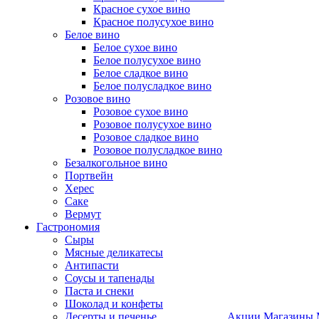
Красное сухое вино
Красное полусухое вино
Белое вино
Белое сухое вино
Белое полусухое вино
Белое сладкое вино
Белое полусладкое вино
Розовое вино
Розовое сухое вино
Розовое полусухое вино
Розовое сладкое вино
Розовое полусладкое вино
Безалкогольное вино
Портвейн
Херес
Саке
Вермут
Гастрономия
Сыры
Мясные деликатесы
Антипасти
Соусы и тапенады
Паста и снеки
Шоколад и конфеты
Десерты и печенье
Акции
Магазины