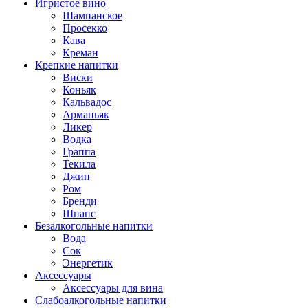
Игристое вино
Шампанское
Просекко
Кава
Креман
Крепкие напитки
Виски
Коньяк
Кальвадос
Арманьяк
Ликер
Водка
Граппа
Текила
Джин
Ром
Бренди
Шнапс
Безалкогольные напитки
Вода
Сок
Энергетик
Аксессуары
Аксессуары для вина
Слабоалкогольные напитки