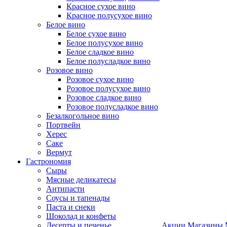
Красное сухое вино
Красное полусухое вино
Белое вино
Белое сухое вино
Белое полусухое вино
Белое сладкое вино
Белое полусладкое вино
Розовое вино
Розовое сухое вино
Розовое полусухое вино
Розовое сладкое вино
Розовое полусладкое вино
Безалкогольное вино
Портвейн
Херес
Саке
Вермут
Гастрономия
Сыры
Мясные деликатесы
Антипасти
Соусы и тапенады
Паста и снеки
Шоколад и конфеты
Десерты и печенье
Акции
Магазины