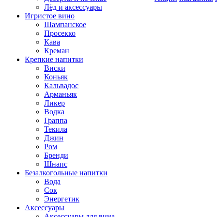
Лёд и аксессуары
Игристое вино
Шампанское
Просекко
Кава
Креман
Крепкие напитки
Виски
Коньяк
Кальвадос
Арманьяк
Ликер
Водка
Граппа
Текила
Джин
Ром
Бренди
Шнапс
Безалкогольные напитки
Вода
Сок
Энергетик
Аксессуары
Аксессуары для вина