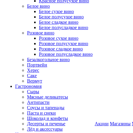
Красное полусухое вино
Белое вино
Белое сухое вино
Белое полусухое вино
Белое сладкое вино
Белое полусладкое вино
Розовое вино
Розовое сухое вино
Розовое полусухое вино
Розовое сладкое вино
Розовое полусладкое вино
Безалкогольное вино
Портвейн
Херес
Саке
Вермут
Гастрономия
Сыры
Мясные деликатесы
Антипасти
Соусы и тапенады
Паста и снеки
Шоколад и конфеты
Десерты и печенье
Акции
Магазины
Лёд и аксессуары