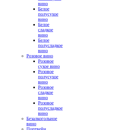
вино
Белое
полусухое
вино
Белое
сладкое
вино
Белое
полусладкое
вино
Розовое вино
Розовое
сухое вино
Розовое
полусухое
вино
Розовое
сладкое
вино
Розовое
полусладкое
вино
Безалкогольное
вино
Портвейн