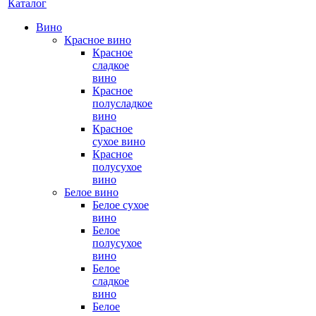
Каталог
Вино
Красное вино
Красное
сладкое
вино
Красное
полусладкое
вино
Красное
сухое вино
Красное
полусухое
вино
Белое вино
Белое сухое
вино
Белое
полусухое
вино
Белое
сладкое
вино
Белое