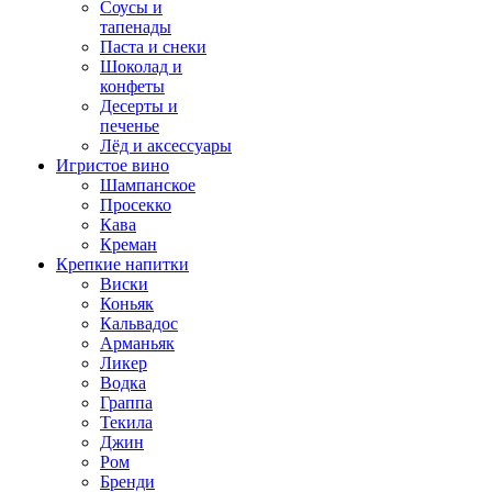
Соусы и
тапенады
Паста и снеки
Шоколад и
конфеты
Десерты и
печенье
Лёд и аксессуары
Игристое вино
Шампанское
Просекко
Кава
Креман
Крепкие напитки
Виски
Коньяк
Кальвадос
Арманьяк
Ликер
Водка
Граппа
Текила
Джин
Ром
Бренди