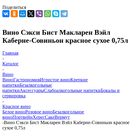
Поделиться
Вино Сэкси Бист Макларен Вэйл
Каберне-Совиньон красное сухое 0,75л
Главная
-
Каталог
-
Вино
Вино
Гастрономия
Игристое вино
Крепкие
напитки
Безалкогольные
напитки
Аксессуары
Слабоалкогольные напитки
Бокалы и
сервировка
-
Красное вино
Белое вино
Розовое вино
Безалкогольное
вино
Портвейн
Херес
Саке
Вермут
-
Вино Сэкси Бист Макларен Вэйл Каберне-Совиньон красное
сухое 0,75л