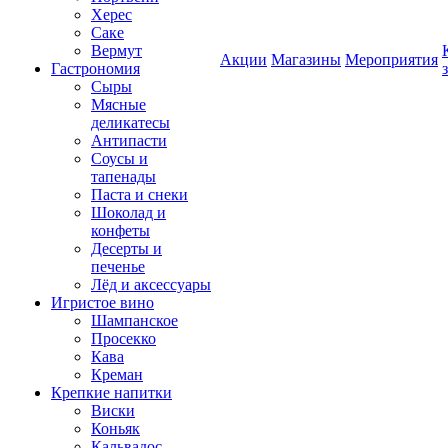
Херес
Саке
Вермут
Акции
Магазины
Мероприятия
Гастрономия
Сыры
Мясные
деликатесы
Антипасти
Соусы и
тапенады
Паста и снеки
Шоколад и
конфеты
Десерты и
печенье
Лёд и аксессуары
Игристое вино
Шампанское
Просекко
Кава
Креман
Крепкие напитки
Виски
Коньяк
Кальвадос