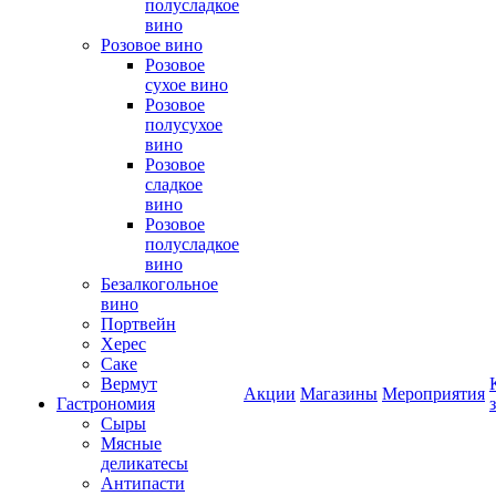
полусладкое
вино
Розовое вино
Розовое
сухое вино
Розовое
полусухое
вино
Розовое
сладкое
вино
Розовое
полусладкое
вино
Безалкогольное
вино
Портвейн
Херес
Саке
Вермут
Акции
Магазины
Мероприятия
Гастрономия
Сыры
Мясные
деликатесы
Антипасти