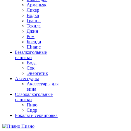
Арманьяк
Ликер
Водка
Граппа
Текила
Джин
Ром
Бренди
Шнапс
Безалкогольные
напитки
Вода
Сок
Энергетик
Аксессуары
Аксессуары для
вина
Слабоалкогольные
напитки
Пиво
Сидр
Бокалы и сервировка