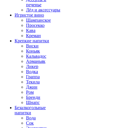
печенье
Лёд и аксессуары
Игристое вино
Шампанское
Просекко
Кава
Креман
Крепкие напитки
Виски
Коньяк
Кальвадос
Арманьяк
Ликер
Водка
Граппа
Текила
Джин
Ром
Бренди
Шнапс
Безалкогольные
напитки
Вода
Сок