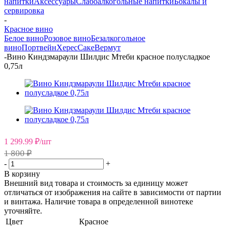
напитки
Аксессуары
Слабоалкогольные напитки
Бокалы и
сервировка
-
Красное вино
Белое вино
Розовое вино
Безалкогольное
вино
Портвейн
Херес
Саке
Вермут
-
Вино Киндзмараули Шилдис Мтеби красное полусладкое
0,75л
1 299.99
₽
/шт
1 800 ₽
-
+
В корзину
Внешний вид товара и стоимость за единицу может
отличаться от изображения на сайте в зависимости от партии
и винтажа. Наличие товара в определенной винотеке
уточняйте.
Цвет
Красное