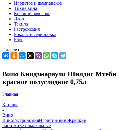
Игристое и шампанское
Тихие вина
Крепкий алкоголь
Джин
Текила
Гастрономия
Бокалы и сервировка
Блог
Поделиться
Вино Киндзмараули Шилдис Мтеби
красное полусладкое 0,75л
Главная
-
Каталог
-
Вино
Вино
Гастрономия
Игристое вино
Крепкие
напитки
Безалкогольные