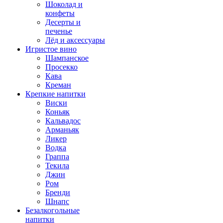
Шоколад и
конфеты
Десерты и
печенье
Лёд и аксессуары
Игристое вино
Шампанское
Просекко
Кава
Креман
Крепкие напитки
Виски
Коньяк
Кальвадос
Арманьяк
Ликер
Водка
Граппа
Текила
Джин
Ром
Бренди
Шнапс
Безалкогольные
напитки