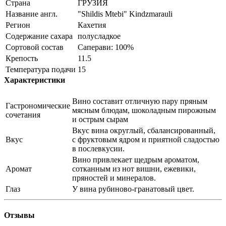
Страна
ГРУЗИЯ
Название англ.
"Shildis Mtebi" Kindzmarauli
Регион
Кахетия
Содержание сахара
полусладкое
Сортовой состав
Саперави: 100%
Крепость
11.5
Температура подачи
15
Характеристики
Вино составит отличную пару пряным
Гастрономические
мясным блюдам, шоколадным пирожным
сочетания
и острым сырам
Вкус вина округлый, сбалансированный,
Вкус
с фруктовым ядром и приятной сладостью
в послевкусии.
Вино привлекает щедрым ароматом,
Аромат
сотканным из нот вишни, ежевики,
пряностей и минералов.
Глаз
У вина рубиново-гранатовый цвет.
Отзывы