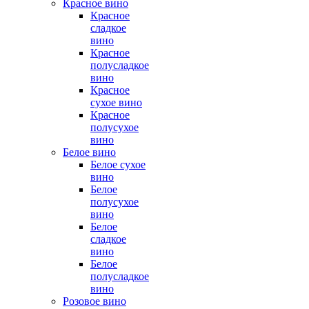
Красное вино
Красное
сладкое
вино
Красное
полусладкое
вино
Красное
сухое вино
Красное
полусухое
вино
Белое вино
Белое сухое
вино
Белое
полусухое
вино
Белое
сладкое
вино
Белое
полусладкое
вино
Розовое вино