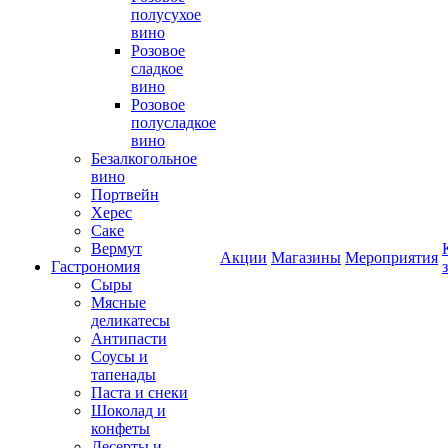
полусухое
вино
Розовое
сладкое
вино
Розовое
полусладкое
вино
Безалкогольное
вино
Портвейн
Херес
Саке
Вермут
Акции
Магазины
Мероприятия
Гастрономия
Сыры
Мясные
деликатесы
Антипасти
Соусы и
тапенады
Паста и снеки
Шоколад и
конфеты
Десерты и