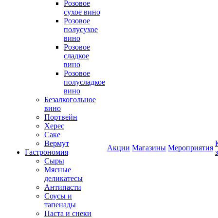
Розовое
сухое вино
Розовое
полусухое
вино
Розовое
сладкое
вино
Розовое
полусладкое
вино
Безалкогольное
вино
Портвейн
Херес
Саке
Вермут
Акции
Магазины
Мероприятия
Гастрономия
Сыры
Мясные
деликатесы
Антипасти
Соусы и
тапенады
Паста и снеки