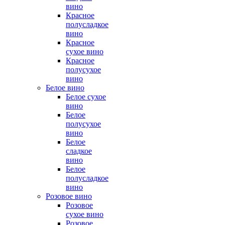
вино
Красное
полусладкое
вино
Красное
сухое вино
Красное
полусухое
вино
Белое вино
Белое сухое
вино
Белое
полусухое
вино
Белое
сладкое
вино
Белое
полусладкое
вино
Розовое вино
Розовое
сухое вино
Розовое