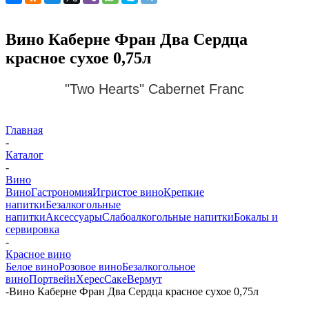
Вино Каберне Фран Два Сердца
красное сухое 0,75л
"Two Hearts" Cabernet Franc
Главная
-
Каталог
-
Вино
Вино
Гастрономия
Игристое вино
Крепкие
напитки
Безалкогольные
напитки
Аксессуары
Слабоалкогольные напитки
Бокалы и
сервировка
-
Красное вино
Белое вино
Розовое вино
Безалкогольное
вино
Портвейн
Херес
Саке
Вермут
-
Вино Каберне Фран Два Сердца красное сухое 0,75л