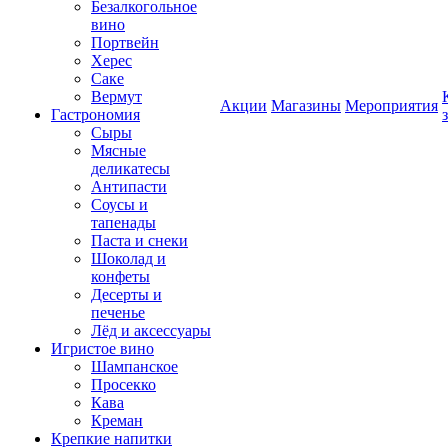
Безалкогольное
вино
Портвейн
Херес
Саке
Вермут
Акции
Магазины
Мероприятия
Гастрономия
Сыры
Мясные
деликатесы
Антипасти
Соусы и
тапенады
Паста и снеки
Шоколад и
конфеты
Десерты и
печенье
Лёд и аксессуары
Игристое вино
Шампанское
Просекко
Кава
Креман
Крепкие напитки