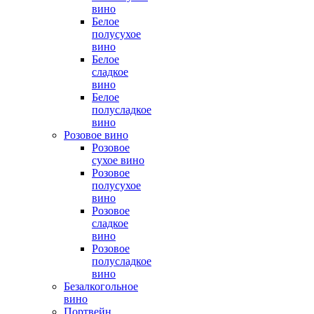
вино
Белое
полусухое
вино
Белое
сладкое
вино
Белое
полусладкое
вино
Розовое вино
Розовое
сухое вино
Розовое
полусухое
вино
Розовое
сладкое
вино
Розовое
полусладкое
вино
Безалкогольное
вино
Портвейн