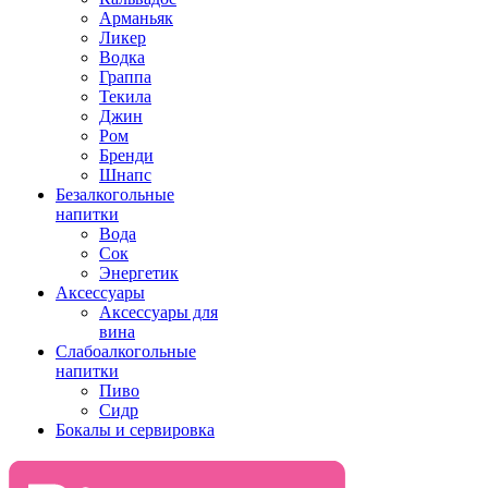
Арманьяк
Ликер
Водка
Граппа
Текила
Джин
Ром
Бренди
Шнапс
Безалкогольные
напитки
Вода
Сок
Энергетик
Аксессуары
Аксессуары для
вина
Слабоалкогольные
напитки
Пиво
Сидр
Бокалы и сервировка