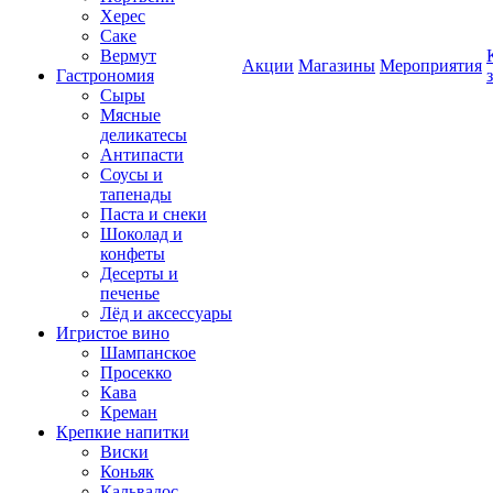
Херес
Саке
Вермут
Акции
Магазины
Мероприятия
Гастрономия
Сыры
Мясные
деликатесы
Антипасти
Соусы и
тапенады
Паста и снеки
Шоколад и
конфеты
Десерты и
печенье
Лёд и аксессуары
Игристое вино
Шампанское
Просекко
Кава
Креман
Крепкие напитки
Виски
Коньяк
Кальвадос