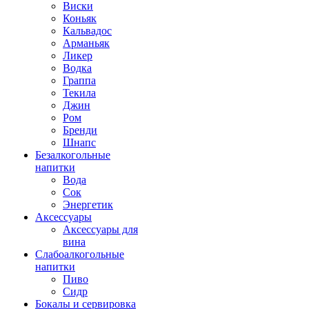
Виски
Коньяк
Кальвадос
Арманьяк
Ликер
Водка
Граппа
Текила
Джин
Ром
Бренди
Шнапс
Безалкогольные
напитки
Вода
Сок
Энергетик
Аксессуары
Аксессуары для
вина
Слабоалкогольные
напитки
Пиво
Сидр
Бокалы и сервировка