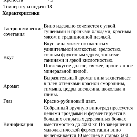
Температура подачи
18
Характеристики
Вино идеально сочетается с уткой,
Гастрономические
тушеными и пряными блюдами, красным
сочетания
мясом и традиционной паэльей.
Вкус вина может похвастаться
удивительной мягкостью, зрелостью,
сочным фруктовым ядром, тонкими
Вкус
танинами и яркой кислотностью.
Послевкусие долгое, свежее, пронизанное
минеральной жилой.
Выразительный аромат вина захватывает
в плен оттенками красной смородины,
Аромат
тимьяна, цедры апельсина, шоколада и
глины.
Глаз
Красно-рубиновый цвет.
Собранный вручную виноград прессуется
целыми гроздьями и ферментируется в
больших открытых деревянных бочках
Винификация
вместимостью до 4000 кг. По завершении
малолактической ферментации вино
выдерживается 10 месяцев в старых 600-