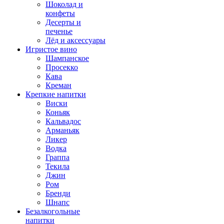
Шоколад и
конфеты
Десерты и
печенье
Лёд и аксессуары
Игристое вино
Шампанское
Просекко
Кава
Креман
Крепкие напитки
Виски
Коньяк
Кальвадос
Арманьяк
Ликер
Водка
Граппа
Текила
Джин
Ром
Бренди
Шнапс
Безалкогольные
напитки