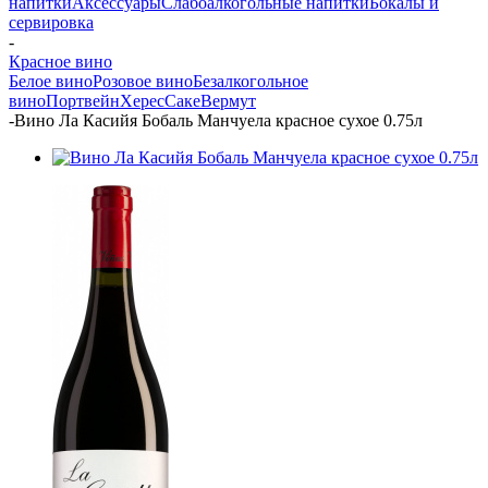
напитки
Аксессуары
Слабоалкогольные напитки
Бокалы и
сервировка
-
Красное вино
Белое вино
Розовое вино
Безалкогольное
вино
Портвейн
Херес
Саке
Вермут
-
Вино Ла Касийя Бобаль Манчуела красное сухое 0.75л