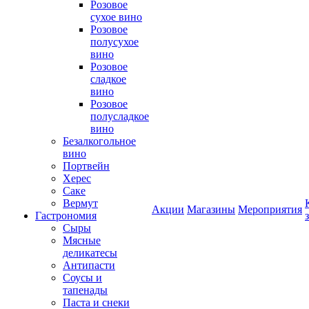
Розовое
сухое вино
Розовое
полусухое
вино
Розовое
сладкое
вино
Розовое
полусладкое
вино
Безалкогольное
вино
Портвейн
Херес
Саке
Вермут
Акции
Магазины
Мероприятия
Гастрономия
Сыры
Мясные
деликатесы
Антипасти
Соусы и
тапенады
Паста и снеки