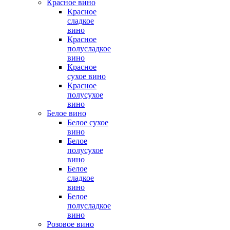
Красное вино
Красное
сладкое
вино
Красное
полусладкое
вино
Красное
сухое вино
Красное
полусухое
вино
Белое вино
Белое сухое
вино
Белое
полусухое
вино
Белое
сладкое
вино
Белое
полусладкое
вино
Розовое вино