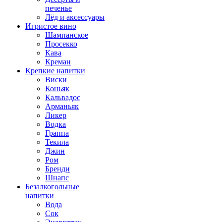
печенье
Лёд и аксессуары
Игристое вино
Шампанское
Просекко
Кава
Креман
Крепкие напитки
Виски
Коньяк
Кальвадос
Арманьяк
Ликер
Водка
Граппа
Текила
Джин
Ром
Бренди
Шнапс
Безалкогольные
напитки
Вода
Сок