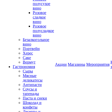
полусухое
вино
Розовое
сладкое
вино
Розовое
полусладкое
вино
Безалкогольное
вино
Портвейн
Херес
Саке
Вермут
Акции
Магазины
Мероприятия
Гастрономия
Сыры
Мясные
деликатесы
Антипасти
Соусы и
тапенады
Паста и снеки
Шоколад и
конфеты
Десерты и