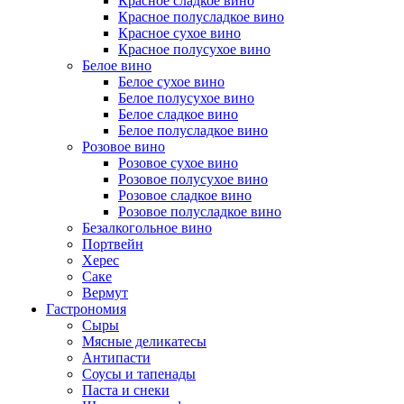
Красное сладкое вино
Красное полусладкое вино
Красное сухое вино
Красное полусухое вино
Белое вино
Белое сухое вино
Белое полусухое вино
Белое сладкое вино
Белое полусладкое вино
Розовое вино
Розовое сухое вино
Розовое полусухое вино
Розовое сладкое вино
Розовое полусладкое вино
Безалкогольное вино
Портвейн
Херес
Саке
Вермут
Гастрономия
Сыры
Мясные деликатесы
Антипасти
Соусы и тапенады
Паста и снеки