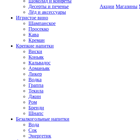
Шоколад и конфеты
Десерты и печенье
Акции
Магазины
Лёд и аксессуары
Игристое вино
Шампанское
Просекко
Кава
Креман
Крепкие напитки
Виски
Коньяк
Кальвадос
Арманьяк
Ликер
Водка
Граппа
Текила
Джин
Ром
Бренди
Шнапс
Безалкогольные напитки
Вода
Сок
Энергетик