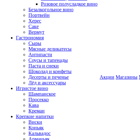
Розовое полусладкое вино
Безалкогольное вино
Портвейн
Херес
Саке
Вермут
Гастрономия
Сыры
Мясные деликатесы
Антипасти
Соусы и тапенады
Паста и снеки
Шоколад и конфеты
Десерты и печенье
Акции
Магазины
Лёд и аксессуары
Игристое вино
Шампанское
Просекко
Кава
Креман
Крепкие напитки
Виски
Коньяк
Кальвадос
Арманьяк