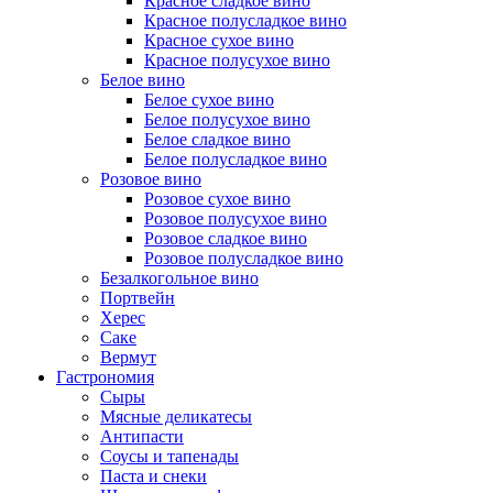
Красное сладкое вино
Красное полусладкое вино
Красное сухое вино
Красное полусухое вино
Белое вино
Белое сухое вино
Белое полусухое вино
Белое сладкое вино
Белое полусладкое вино
Розовое вино
Розовое сухое вино
Розовое полусухое вино
Розовое сладкое вино
Розовое полусладкое вино
Безалкогольное вино
Портвейн
Херес
Саке
Вермут
Гастрономия
Сыры
Мясные деликатесы
Антипасти
Соусы и тапенады
Паста и снеки