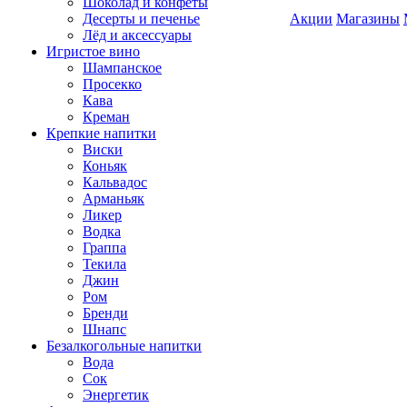
Шоколад и конфеты
Десерты и печенье
Акции
Магазины
Лёд и аксессуары
Игристое вино
Шампанское
Просекко
Кава
Креман
Крепкие напитки
Виски
Коньяк
Кальвадос
Арманьяк
Ликер
Водка
Граппа
Текила
Джин
Ром
Бренди
Шнапс
Безалкогольные напитки
Вода
Сок
Энергетик