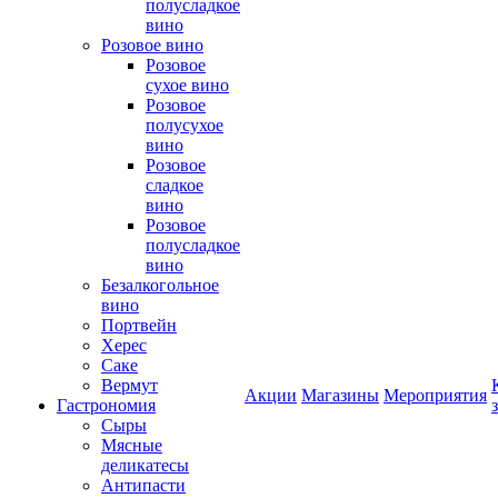
полусладкое
вино
Розовое вино
Розовое
сухое вино
Розовое
полусухое
вино
Розовое
сладкое
вино
Розовое
полусладкое
вино
Безалкогольное
вино
Портвейн
Херес
Саке
Вермут
Акции
Магазины
Мероприятия
Гастрономия
Сыры
Мясные
деликатесы
Антипасти