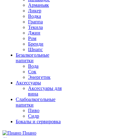
Арманьяк
Ликер
Водка
Граппа
Текила
Джин
Ром
Бренди
Шнапс
Безалкогольные
напитки
Вода
Сок
Энергетик
Аксессуары
Аксессуары для
вина
Слабоалкогольные
напитки
Пиво
Сидр
Бокалы и сервировка