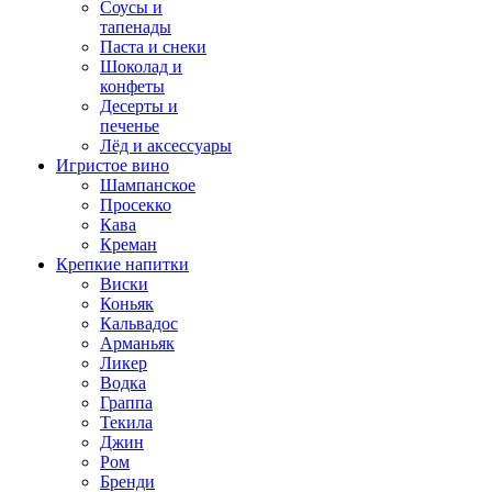
Соусы и
тапенады
Паста и снеки
Шоколад и
конфеты
Десерты и
печенье
Лёд и аксессуары
Игристое вино
Шампанское
Просекко
Кава
Креман
Крепкие напитки
Виски
Коньяк
Кальвадос
Арманьяк
Ликер
Водка
Граппа
Текила
Джин
Ром
Бренди