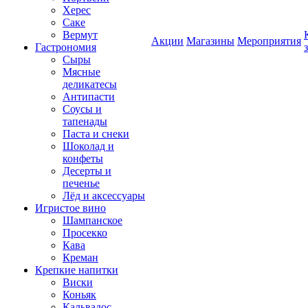
Херес
Саке
Вермут
Акции
Магазины
Мероприятия
Гастрономия
Сыры
Мясные
деликатесы
Антипасти
Соусы и
тапенады
Паста и снеки
Шоколад и
конфеты
Десерты и
печенье
Лёд и аксессуары
Игристое вино
Шампанское
Просекко
Кава
Креман
Крепкие напитки
Виски
Коньяк
Кальвадос