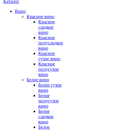
Каталог
Вино
Красное вино
Красное
сладкое
вино
Красное
полусладкое
вино
Красное
сухое вино
Красное
полусухое
вино
Белое вино
Белое сухое
вино
Белое
полусухое
вино
Белое
сладкое
вино
Белое