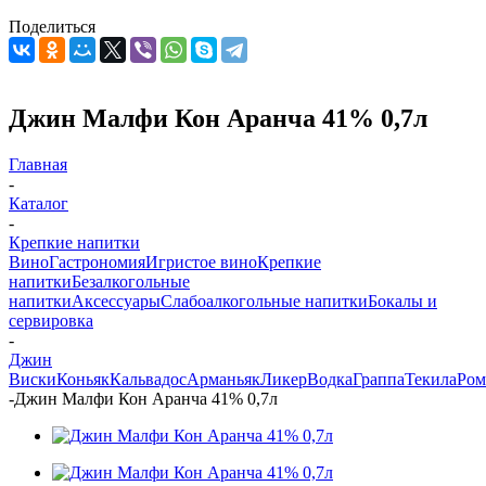
Поделиться
Джин Малфи Кон Аранча 41% 0,7л
Главная
-
Каталог
-
Крепкие напитки
Вино
Гастрономия
Игристое вино
Крепкие
напитки
Безалкогольные
напитки
Аксессуары
Слабоалкогольные напитки
Бокалы и
сервировка
-
Джин
Виски
Коньяк
Кальвадос
Арманьяк
Ликер
Водка
Граппа
Текила
Ром
-
Джин Малфи Кон Аранча 41% 0,7л