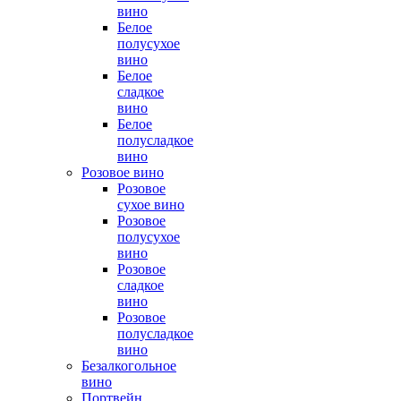
вино
Белое
полусухое
вино
Белое
сладкое
вино
Белое
полусладкое
вино
Розовое вино
Розовое
сухое вино
Розовое
полусухое
вино
Розовое
сладкое
вино
Розовое
полусладкое
вино
Безалкогольное
вино
Портвейн