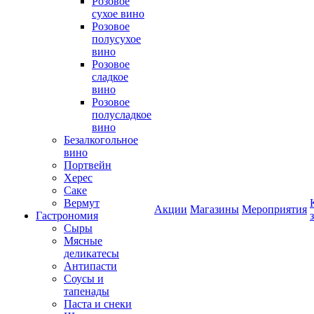
Розовое
сухое вино
Розовое
полусухое
вино
Розовое
сладкое
вино
Розовое
полусладкое
вино
Безалкогольное
вино
Портвейн
Херес
Саке
Вермут
Акции
Магазины
Мероприятия
Гастрономия
Сыры
Мясные
деликатесы
Антипасти
Соусы и
тапенады
Паста и снеки