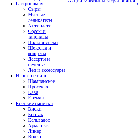
Акции
Магазины
Мероприятия
Гастрономия
Сыры
Мясные
деликатесы
Антипасти
Соусы и
тапенады
Паста и снеки
Шоколад и
конфеты
Десерты и
печенье
Лёд и аксессуары
Игристое вино
Шампанское
Просекко
Кава
Креман
Крепкие напитки
Виски
Коньяк
Кальвадос
Арманьяк
Ликер
Водка