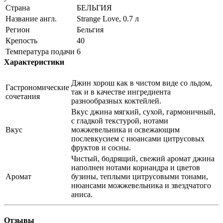
Страна
БЕЛЬГИЯ
Название англ.
Strange Love, 0.7 л
Регион
Бельгия
Крепость
40
Температура подачи
6
Характеристики
Джин хорош как в чистом виде со льдом,
Гастрономические
так и в качестве ингредиента
сочетания
разнообразных коктейлей.
Вкус джина мягкий, сухой, гармоничный,
с гладкой текстурой, нотами
Вкус
можжевельника и освежающим
послевкусием с нюансами цитрусовых
фруктов и сосны.
Чистый, бодрящий, свежий аромат джина
наполнен нотами кориандра и цветов
Аромат
бузины, теплыми цитрусовыми тонами,
нюансами можжевельника и звездчатого
аниса.
Отзывы