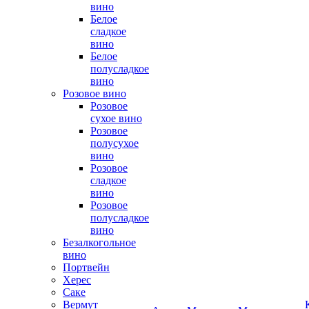
вино
Белое
сладкое
вино
Белое
полусладкое
вино
Розовое вино
Розовое
сухое вино
Розовое
полусухое
вино
Розовое
сладкое
вино
Розовое
полусладкое
вино
Безалкогольное
вино
Портвейн
Херес
Саке
Вермут