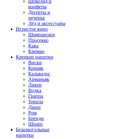
Шоколад и
конфеты
Десерты и
печенье
Лёд и аксессуары
Игристое вино
Шампанское
Просекко
Кава
Креман
Крепкие напитки
Виски
Коньяк
Кальвадос
Арманьяк
Ликер
Водка
Граппа
Текила
Джин
Ром
Бренди
Шнапс
Безалкогольные
напитки