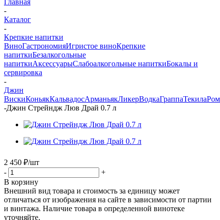
Главная
-
Каталог
-
Крепкие напитки
Вино
Гастрономия
Игристое вино
Крепкие
напитки
Безалкогольные
напитки
Аксессуары
Слабоалкогольные напитки
Бокалы и
сервировка
-
Джин
Виски
Коньяк
Кальвадос
Арманьяк
Ликер
Водка
Граппа
Текила
Ром
-
Джин Стрейндж Люв Драй 0.7 л
2 450
₽
/шт
-
+
В корзину
Внешний вид товара и стоимость за единицу может
отличаться от изображения на сайте в зависимости от партии
и винтажа. Наличие товара в определенной винотеке
уточняйте.