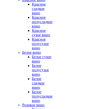
Красное
сладкое
вино
Красное
полусладкое
вино
Красное
сухое вино
Красное
полусухое
вино
Белое вино
Белое сухое
вино
Белое
полусухое
вино
Белое
сладкое
вино
Белое
полусладкое
вино
Розовое вино