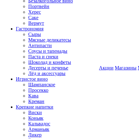
Безалкогольное вино
Портвейн
Херес
Саке
Вермут
Гастрономия
Сыры
Мясные деликатесы
Антипасти
Соусы и тапенады
Паста и снеки
Шоколад и конфеты
Десерты и печенье
Акции
Магазины
Лёд и аксессуары
Игристое вино
Шампанское
Просекко
Кава
Креман
Крепкие напитки
Виски
Коньяк
Кальвадос
Арманьяк
Ликер