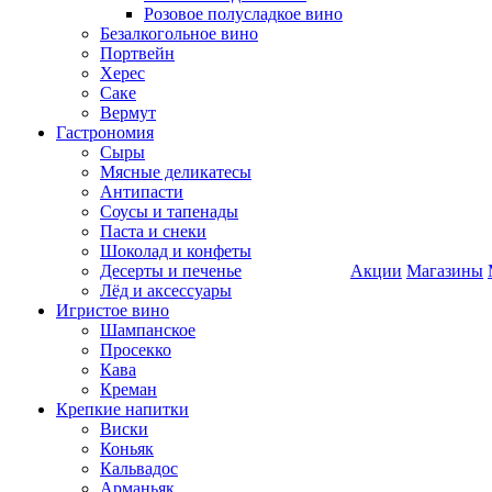
Розовое полусладкое вино
Безалкогольное вино
Портвейн
Херес
Саке
Вермут
Гастрономия
Сыры
Мясные деликатесы
Антипасти
Соусы и тапенады
Паста и снеки
Шоколад и конфеты
Десерты и печенье
Акции
Магазины
Лёд и аксессуары
Игристое вино
Шампанское
Просекко
Кава
Креман
Крепкие напитки
Виски
Коньяк
Кальвадос
Арманьяк