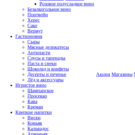
Розовое полусладкое вино
Безалкогольное вино
Портвейн
Херес
Саке
Вермут
Гастрономия
Сыры
Мясные деликатесы
Антипасти
Соусы и тапенады
Паста и снеки
Шоколад и конфеты
Десерты и печенье
Акции
Магазины
Лёд и аксессуары
Игристое вино
Шампанское
Просекко
Кава
Креман
Крепкие напитки
Виски
Коньяк
Кальвадос
Арманьяк