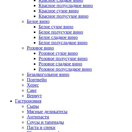
Красное сладкое вино
Красное полусладкое вино
Красное сухое вино
Красное полусухое вино
Белое вино
Белое сухое вино
Белое полусухое вино
Белое сладкое вино
Белое полусладкое вино
Розовое вино
Розовое сухое вино
Розовое полусухое вино
Розовое сладкое вино
Розовое полусладкое вино
Безалкогольное вино
Портвейн
Херес
Саке
Вермут
Гастрономия
Сыры
Мясные деликатесы
Антипасти
Соусы и тапенады
Паста и снеки