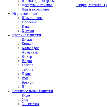
Шоколад и конфеты
Десерты и печенье
Акции
Магазины
Лёд и аксессуары
Игристое вино
Шампанское
Просекко
Кава
Креман
Крепкие напитки
Виски
Коньяк
Кальвадос
Арманьяк
Ликер
Водка
Граппа
Текила
Джин
Ром
Бренди
Шнапс
Безалкогольные напитки
Вода
Сок
Энергетик