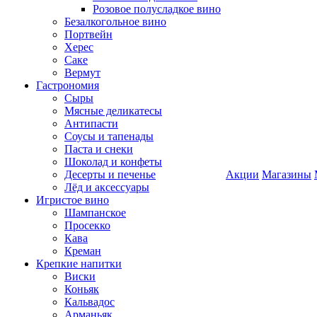
Розовое полусладкое вино
Безалкогольное вино
Портвейн
Херес
Саке
Вермут
Гастрономия
Сыры
Мясные деликатесы
Антипасти
Соусы и тапенады
Паста и снеки
Шоколад и конфеты
Десерты и печенье
Акции
Магазины
Лёд и аксессуары
Игристое вино
Шампанское
Просекко
Кава
Креман
Крепкие напитки
Виски
Коньяк
Кальвадос
Арманьяк