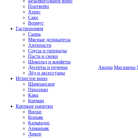
Безалкогольное вино
Портвейн
Херес
Саке
Вермут
Гастрономия
Сыры
Мясные деликатесы
Антипасти
Соусы и тапенады
Паста и снеки
Шоколад и конфеты
Десерты и печенье
Акции
Магазины
Лёд и аксессуары
Игристое вино
Шампанское
Просекко
Кава
Креман
Крепкие напитки
Виски
Коньяк
Кальвадос
Арманьяк
Ликер