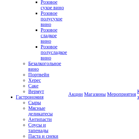
Розовое
сухое вино
Розовое
полусухое
вино
Розовое
сладкое
вино
Розовое
полусладкое
вино
Безалкогольное
вино
Портвейн
Херес
Саке
Вермут
Акции
Магазины
Мероприятия
Гастрономия
Сыры
Мясные
деликатесы
Антипасти
Соусы и
тапенады
Паста и снеки