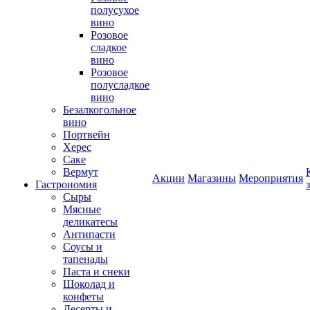
полусухое
вино
Розовое
сладкое
вино
Розовое
полусладкое
вино
Безалкогольное
вино
Портвейн
Херес
Саке
Вермут
Акции
Магазины
Мероприятия
Гастрономия
Сыры
Мясные
деликатесы
Антипасти
Соусы и
тапенады
Паста и снеки
Шоколад и
конфеты
Десерты и