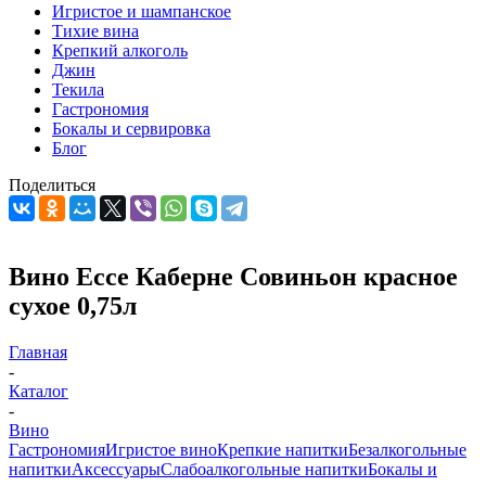
Игристое и шампанское
Тихие вина
Крепкий алкоголь
Джин
Текила
Гастрономия
Бокалы и сервировка
Блог
Поделиться
Вино Ессе Каберне Совиньон красное
сухое 0,75л
Главная
-
Каталог
-
Вино
Гастрономия
Игристое вино
Крепкие напитки
Безалкогольные
напитки
Аксессуары
Слабоалкогольные напитки
Бокалы и