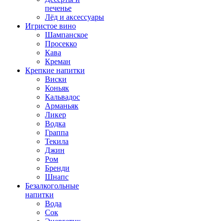
печенье
Лёд и аксессуары
Игристое вино
Шампанское
Просекко
Кава
Креман
Крепкие напитки
Виски
Коньяк
Кальвадос
Арманьяк
Ликер
Водка
Граппа
Текила
Джин
Ром
Бренди
Шнапс
Безалкогольные
напитки
Вода
Сок