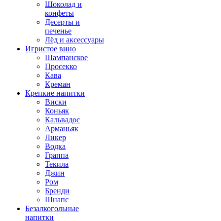
Шоколад и
конфеты
Десерты и
печенье
Лёд и аксессуары
Игристое вино
Шампанское
Просекко
Кава
Креман
Крепкие напитки
Виски
Коньяк
Кальвадос
Арманьяк
Ликер
Водка
Граппа
Текила
Джин
Ром
Бренди
Шнапс
Безалкогольные
напитки