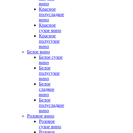
вино
Красное
полусладкое
вино
Красное
сухое вино
Красное
полусухое
вино
Белое вино
Белое сухое
вино
Белое
полусухое
вино
Белое
сладкое
вино
Белое
полусладкое
вино
Розовое вино
Розовое
сухое вино
Розовое