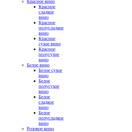
Красное вино
Красное
сладкое
вино
Красное
полусладкое
вино
Красное
сухое вино
Красное
полусухое
вино
Белое вино
Белое сухое
вино
Белое
полусухое
вино
Белое
сладкое
вино
Белое
полусладкое
вино
Розовое вино