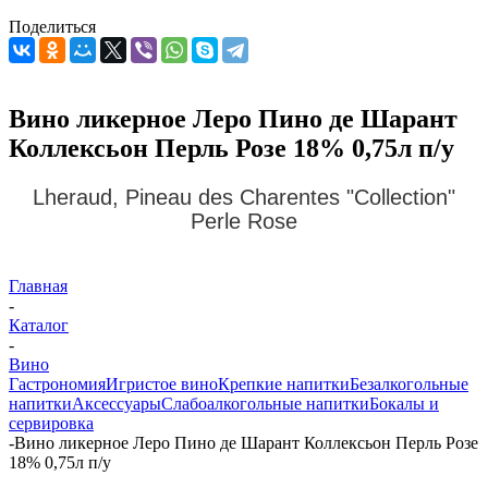
Поделиться
Вино ликерное Леро Пино де Шарант
Коллексьон Перль Розе 18% 0,75л п/у
Lheraud, Pineau des Charentes "Collection"
Perle Rose
Главная
-
Каталог
-
Вино
Гастрономия
Игристое вино
Крепкие напитки
Безалкогольные
напитки
Аксессуары
Слабоалкогольные напитки
Бокалы и
сервировка
-
Вино ликерное Леро Пино де Шарант Коллексьон Перль Розе
18% 0,75л п/у