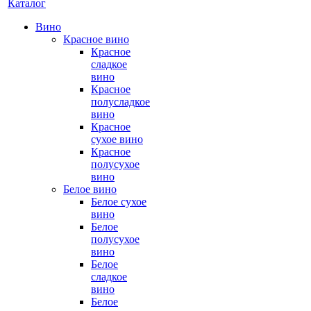
Каталог
Вино
Красное вино
Красное
сладкое
вино
Красное
полусладкое
вино
Красное
сухое вино
Красное
полусухое
вино
Белое вино
Белое сухое
вино
Белое
полусухое
вино
Белое
сладкое
вино
Белое