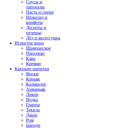
Соусы и
тапенады
Паста и снеки
Шоколад и
конфеты
Десерты и
печенье
Лёд и аксессуары
Игристое вино
Шампанское
Просекко
Кава
Креман
Крепкие напитки
Виски
Коньяк
Кальвадос
Арманьяк
Ликер
Водка
Граппа
Текила
Джин
Ром
Бренди