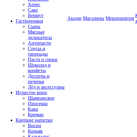
Херес
Саке
Вермут
Акции
Магазины
Мероприятия
Гастрономия
Сыры
Мясные
деликатесы
Антипасти
Соусы и
тапенады
Паста и снеки
Шоколад и
конфеты
Десерты и
печенье
Лёд и аксессуары
Игристое вино
Шампанское
Просекко
Кава
Креман
Крепкие напитки
Виски
Коньяк
Кальвадос