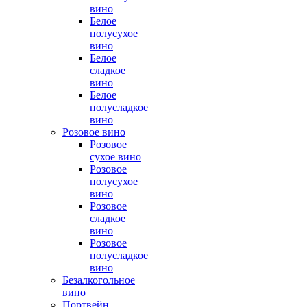
вино
Белое
полусухое
вино
Белое
сладкое
вино
Белое
полусладкое
вино
Розовое вино
Розовое
сухое вино
Розовое
полусухое
вино
Розовое
сладкое
вино
Розовое
полусладкое
вино
Безалкогольное
вино
Портвейн