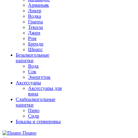
Арманьяк
Ликер
Водка
Граппа
Текила
Джин
Ром
Бренди
Шнапс
Безалкогольные
напитки
Вода
Сок
Энергетик
Аксессуары
Аксессуары для
вина
Слабоалкогольные
напитки
Пиво
Сидр
Бокалы и сервировка