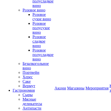
полусладкое
вино
Розовое вино
Розовое
сухое вино
Розовое
полусухое
вино
Розовое
сладкое
вино
Розовое
полусладкое
вино
Безалкогольное
вино
Портвейн
Херес
Саке
Вермут
Акции
Магазины
Мероприятия
Гастрономия
Сыры
Мясные
деликатесы
Антипасти