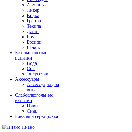
Арманьяк
Ликер
Водка
Граппа
Текила
Джин
Ром
Бренди
Шнапс
Безалкогольные
напитки
Вода
Сок
Энергетик
Аксессуары
Аксессуары для
вина
Слабоалкогольные
напитки
Пиво
Сидр
Бокалы и сервировка