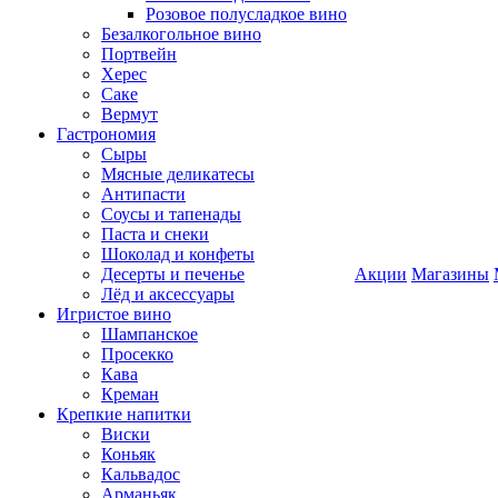
Розовое полусладкое вино
Безалкогольное вино
Портвейн
Херес
Саке
Вермут
Гастрономия
Сыры
Мясные деликатесы
Антипасти
Соусы и тапенады
Паста и снеки
Шоколад и конфеты
Десерты и печенье
Акции
Магазины
Лёд и аксессуары
Игристое вино
Шампанское
Просекко
Кава
Креман
Крепкие напитки
Виски
Коньяк
Кальвадос
Арманьяк