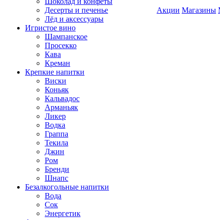
Шоколад и конфеты
Десерты и печенье
Акции
Магазины
Лёд и аксессуары
Игристое вино
Шампанское
Просекко
Кава
Креман
Крепкие напитки
Виски
Коньяк
Кальвадос
Арманьяк
Ликер
Водка
Граппа
Текила
Джин
Ром
Бренди
Шнапс
Безалкогольные напитки
Вода
Сок
Энергетик