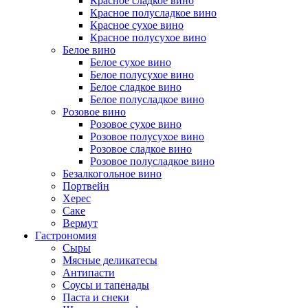
Красное сладкое вино
Красное полусладкое вино
Красное сухое вино
Красное полусухое вино
Белое вино
Белое сухое вино
Белое полусухое вино
Белое сладкое вино
Белое полусладкое вино
Розовое вино
Розовое сухое вино
Розовое полусухое вино
Розовое сладкое вино
Розовое полусладкое вино
Безалкогольное вино
Портвейн
Херес
Саке
Вермут
Гастрономия
Сыры
Мясные деликатесы
Антипасти
Соусы и тапенады
Паста и снеки