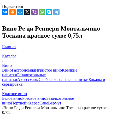
Поделиться
Вино Ре ди Рениери Монтальчино
Тоскана красное сухое 0,75л
Главная
-
Каталог
-
Вино
Вино
Гастрономия
Игристое вино
Крепкие
напитки
Безалкогольные
напитки
Аксессуары
Слабоалкогольные напитки
Бокалы и
сервировка
-
Красное вино
Белое вино
Розовое вино
Безалкогольное
вино
Портвейн
Херес
Саке
Вермут
-
Вино Ре ди Рениери Монтальчино Тоскана красное сухое
0,75л