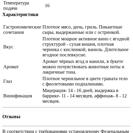
Температура
16
подачи
Характеристики
Гастрономические
Плотное мясо, дичь, гриль. Пикантные
сочетания
сыры, выдержанные или с остринкой.
Плотное мощное активное вино с ягодной
структурой - сухая вишня, плотная
Вкус
черника с кислинкой, ваниль. Длительное
ягодное послевкусие.
Аромат чёрных ягод и ванили, в букете
Аромат
можно почувствовать животные ноты и
лакричные тона.
Плотное чернильное в цвете граната тело
Глаз
с фиолетовыми подпалинами.
Мацерация- 14 - 16 дней, выдержка в
Винификация
баррике- 11 - 14 месяцев, аффинаж- 8 - 12
месяцев.
Отзывы
В соответствии с требованиями установленому Федеральным