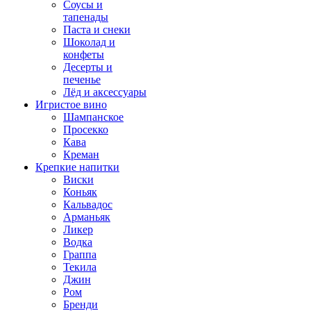
Соусы и
тапенады
Паста и снеки
Шоколад и
конфеты
Десерты и
печенье
Лёд и аксессуары
Игристое вино
Шампанское
Просекко
Кава
Креман
Крепкие напитки
Виски
Коньяк
Кальвадос
Арманьяк
Ликер
Водка
Граппа
Текила
Джин
Ром
Бренди