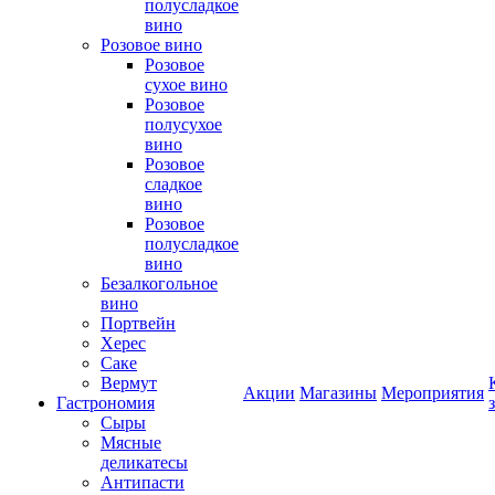
полусладкое
вино
Розовое вино
Розовое
сухое вино
Розовое
полусухое
вино
Розовое
сладкое
вино
Розовое
полусладкое
вино
Безалкогольное
вино
Портвейн
Херес
Саке
Вермут
Акции
Магазины
Мероприятия
Гастрономия
Сыры
Мясные
деликатесы
Антипасти