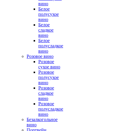
вино
Белое
полусухое
вино
Белое
сладкое
вино
Белое
полусладкое
вино
Розовое вино
Розовое
сухое вино
Розовое
полусухое
вино
Розовое
сладкое
вино
Розовое
полусладкое
вино
Безалкогольное
вино
Портвейн