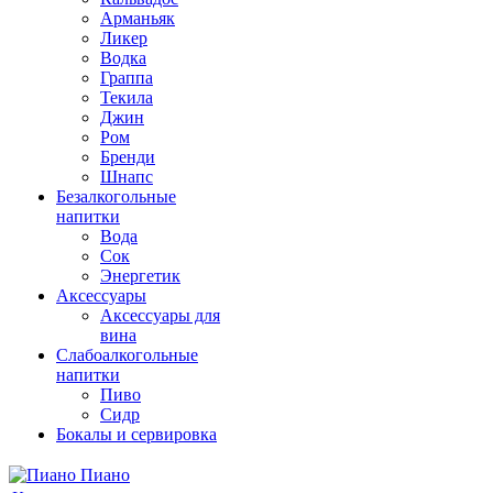
Арманьяк
Ликер
Водка
Граппа
Текила
Джин
Ром
Бренди
Шнапс
Безалкогольные
напитки
Вода
Сок
Энергетик
Аксессуары
Аксессуары для
вина
Слабоалкогольные
напитки
Пиво
Сидр
Бокалы и сервировка