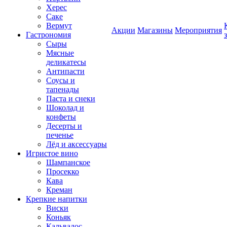
Херес
Саке
Вермут
Акции
Магазины
Мероприятия
Гастрономия
Сыры
Мясные
деликатесы
Антипасти
Соусы и
тапенады
Паста и снеки
Шоколад и
конфеты
Десерты и
печенье
Лёд и аксессуары
Игристое вино
Шампанское
Просекко
Кава
Креман
Крепкие напитки
Виски
Коньяк
Кальвадос