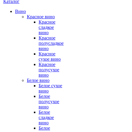
Каталог
Вино
Красное вино
Красное
сладкое
вино
Красное
полусладкое
вино
Красное
сухое вино
Красное
полусухое
вино
Белое вино
Белое сухое
вино
Белое
полусухое
вино
Белое
сладкое
вино
Белое