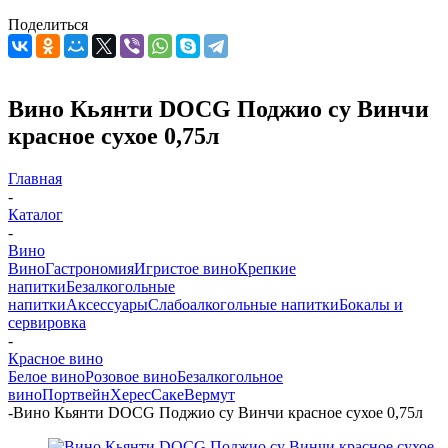
Поделиться
Вино Кьянти DOCG Поджио су Винчи
красное сухое 0,75л
Главная
-
Каталог
-
Вино
Вино
Гастрономия
Игристое вино
Крепкие
напитки
Безалкогольные
напитки
Аксессуары
Слабоалкогольные напитки
Бокалы и
сервировка
-
Красное вино
Белое вино
Розовое вино
Безалкогольное
вино
Портвейн
Херес
Саке
Вермут
-
Вино Кьянти DOCG Поджио су Винчи красное сухое 0,75л