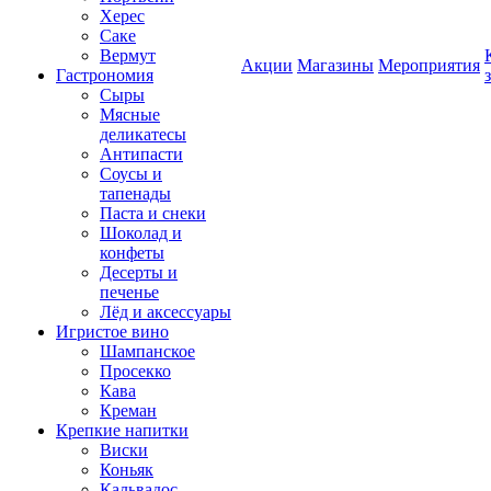
Херес
Саке
Вермут
Акции
Магазины
Мероприятия
Гастрономия
Сыры
Мясные
деликатесы
Антипасти
Соусы и
тапенады
Паста и снеки
Шоколад и
конфеты
Десерты и
печенье
Лёд и аксессуары
Игристое вино
Шампанское
Просекко
Кава
Креман
Крепкие напитки
Виски
Коньяк
Кальвадос