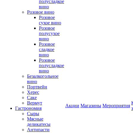
полусладкое
вино
Розовое вино
Розовое
сухое вино
Розовое
полусухое
вино
Розовое
сладкое
вино
Розовое
полусладкое
вино
Безалкогольное
вино
Портвейн
Херес
Саке
Вермут
Акции
Магазины
Мероприятия
Гастрономия
Сыры
Мясные
деликатесы
Антипасти