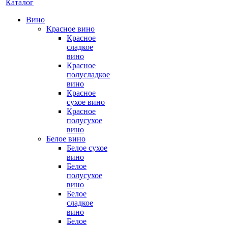
Каталог
Вино
Красное вино
Красное
сладкое
вино
Красное
полусладкое
вино
Красное
сухое вино
Красное
полусухое
вино
Белое вино
Белое сухое
вино
Белое
полусухое
вино
Белое
сладкое
вино
Белое