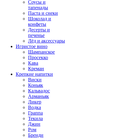
Соусы и
тапенады
Паста и снеки
Шоколад и
конфеты
Десерты и
печенье
Лёд и аксессуары
Игристое вино
Шампанское
Просекко
Кава
Креман
Крепкие напитки
Виски
Коньяк
Кальвадос
Арманьяк
Ликер
Водка
Граппа
Текила
Джин
Ром
Бренди