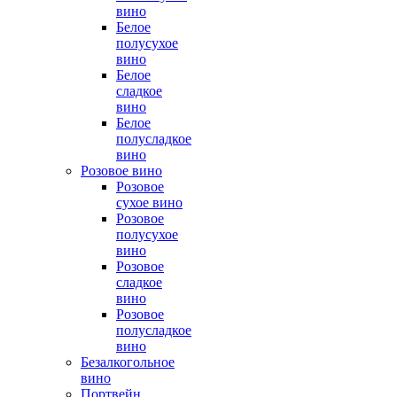
вино
Белое
полусухое
вино
Белое
сладкое
вино
Белое
полусладкое
вино
Розовое вино
Розовое
сухое вино
Розовое
полусухое
вино
Розовое
сладкое
вино
Розовое
полусладкое
вино
Безалкогольное
вино
Портвейн