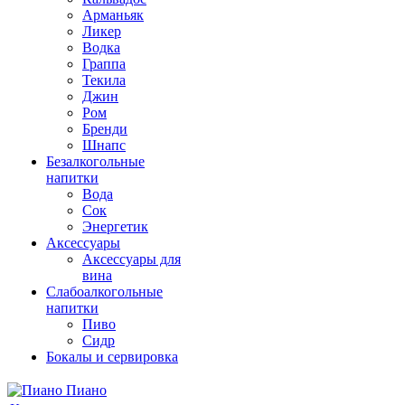
Арманьяк
Ликер
Водка
Граппа
Текила
Джин
Ром
Бренди
Шнапс
Безалкогольные
напитки
Вода
Сок
Энергетик
Аксессуары
Аксессуары для
вина
Слабоалкогольные
напитки
Пиво
Сидр
Бокалы и сервировка