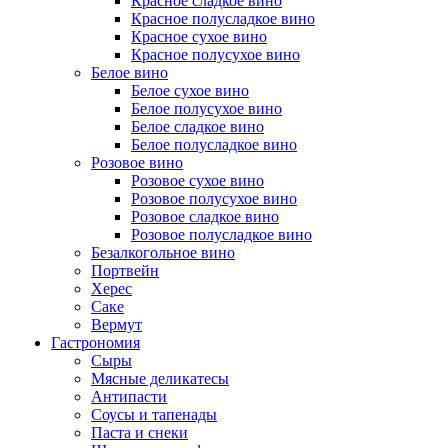
Красное сладкое вино
Красное полусладкое вино
Красное сухое вино
Красное полусухое вино
Белое вино
Белое сухое вино
Белое полусухое вино
Белое сладкое вино
Белое полусладкое вино
Розовое вино
Розовое сухое вино
Розовое полусухое вино
Розовое сладкое вино
Розовое полусладкое вино
Безалкогольное вино
Портвейн
Херес
Саке
Вермут
Гастрономия
Сыры
Мясные деликатесы
Антипасти
Соусы и тапенады
Паста и снеки