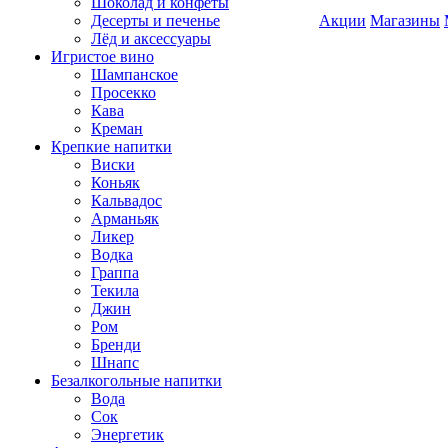
Шоколад и конфеты
Десерты и печенье
Акции
Магазины
Лёд и аксессуары
Игристое вино
Шампанское
Просекко
Кава
Креман
Крепкие напитки
Виски
Коньяк
Кальвадос
Арманьяк
Ликер
Водка
Граппа
Текила
Джин
Ром
Бренди
Шнапс
Безалкогольные напитки
Вода
Сок
Энергетик