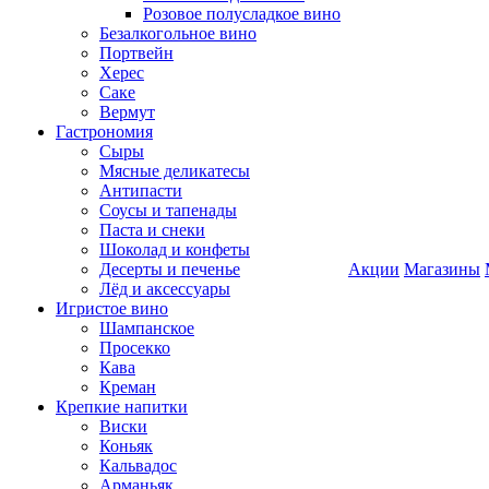
Розовое полусладкое вино
Безалкогольное вино
Портвейн
Херес
Саке
Вермут
Гастрономия
Сыры
Мясные деликатесы
Антипасти
Соусы и тапенады
Паста и снеки
Шоколад и конфеты
Десерты и печенье
Акции
Магазины
Лёд и аксессуары
Игристое вино
Шампанское
Просекко
Кава
Креман
Крепкие напитки
Виски
Коньяк
Кальвадос
Арманьяк